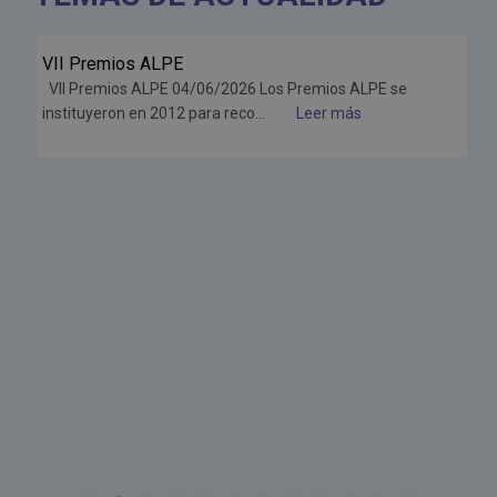
VII Premios ALPE
Jun
VII Premios ALPE 04/06/2026 Los Premios ALPE se
26
instituyeron en 2012 para reco...
Leer más