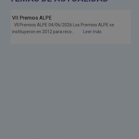
VII Premios ALPE
Jun
VII Premios ALPE 04/06/2026 Los Premios ALPE se
26
instituyeron en 2012 para reco...
Leer más