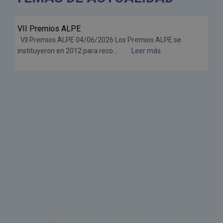
VII Premios ALPE
Jun
VII Premios ALPE 04/06/2026 Los Premios ALPE se
26
instituyeron en 2012 para reco...
Leer más