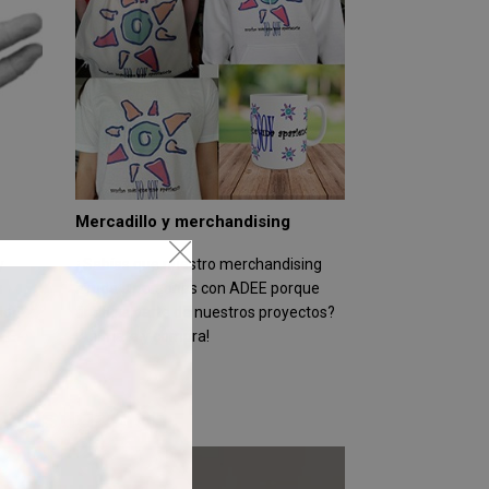
Mercadillo y merchandising
y
¿Sabías que nuestro merchandising
s
ayuda a personas con ADEE porque
do
financia parte de nuestros proyectos?
DEE
¡Anímate y compra!
nvestigación