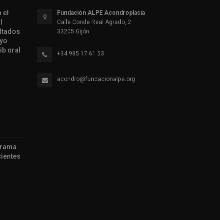
 el
Fundación ALPE Acondroplasia
l
Calle Conde Real Agrado, 2
ltados
33205 Gijón
ayo
ib oral
+34 985 17 61 53
acondro@fundacionalpe.org
grama
ientes