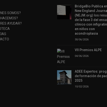
BridgeBio Publica en
O
New England Journa
ÉNES SOMOS?
(NEJM.org) los resu
 HACEMOS?
de la fase 3 del ens
ERES AYUDAR?
clínico con infigratin
IOTECA
en niños con
acondroplasia
CIAS
ACTO
30/06/2026
VII Premios ALPE
04/06/2026
ADEE Expertos: pro
de formación de pac
2025
10/02/2026