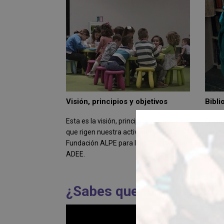
Visión, principios y objetivos
Bibli
Esta es la visión, principios y objetivos
Encue
que rigen nuestra actividad desde
soluci
Fundación ALPE para las personas con
perso
ADEE.
respu
¿Sabes que tu aportació