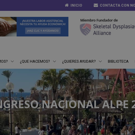
INICIO
CONTACTA CON N
MOS?
¿QUE HACEMOS?
¿QUIERES AYUDAR?
BIBLIOTECA
GRESO NACIONAL ALPE 