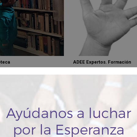
oteca
ADEE Expertos. Formación
ntra aquí documentos con
Área de formación de pacientes 
ones a las necesidades de las
profesionales. Charlas de los má
nas con ADEE. ¡Aquí están las
reputados especialistas del mun
estas que buscas!.
sobre temas de interés en las A
n es importante?
Impulsamos la i