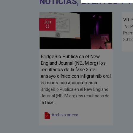
NOTICIAS, EVENTOS Y 
VII Premios ALPE
Jun
Fe
VII Premios ALPE 04/06/2026 Los
26
26
Premios ALPE se instituyeron en
2012 para reco...
Leer más
n el New
ADEE
JM.org) los
form
e 3 del
La ne
figratinib oral
pers
oplasia
Displ
el New England
s resultados de