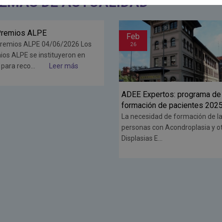
TEMAS DE ACTUALIDAD
b
Ene
26
 Expertos: programa de
Nuevas ofertas de empleo en
ación de pacientes 2025
Compañía Multinacional NTT
DATA en colaboración con la
cesidad de formación de las
Fundación ALPE.
onas con Acondroplasia y otras
asias E...
Dentro del proyecto Detección d
talentos, aparecen estas opcion
puestos de...