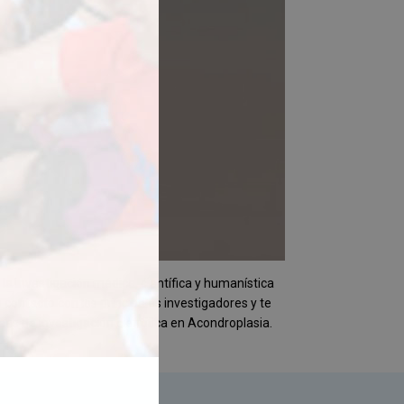
 investigación médica, científica y humanística
contacto con los principales investigadores y te
eas de investigación científica en Acondroplasia.