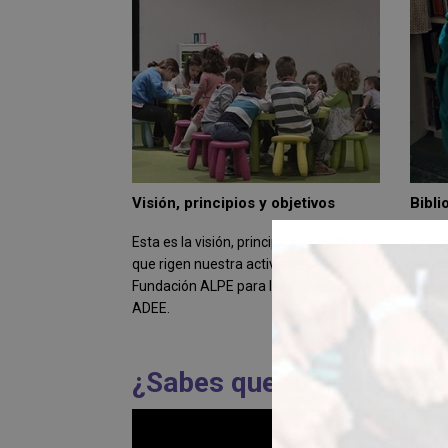
Visión, principios y objetivos
Bibli
Esta es la visión, principios y objetivos
Encue
que rigen nuestra actividad desde
soluci
Fundación ALPE para las personas con
perso
ADEE.
respu
¿Sabes que tu aportació