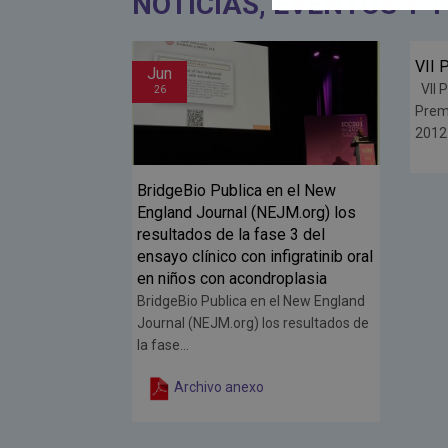
NOTICIAS, EVENTOS Y 
VII Premios ALPE
Jun
Fe
VII Premios ALPE 04/06/2026 Los
26
26
Premios ALPE se instituyeron en
2012 para reco...
Leer más
n el New
ADEE
JM.org) los
form
e 3 del
La ne
figratinib oral
pers
oplasia
Displ
el New England
s resultados de