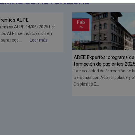
TEMAS DE ACTUALIDAD
b
Ene
26
 Expertos: programa de
Nuevas ofertas de empleo en
ación de pacientes 2025
Compañía Multinacional NTT
DATA en colaboración con la
cesidad de formación de las
Fundación ALPE.
onas con Acondroplasia y otras
asias E...
Dentro del proyecto Detección d
talentos, aparecen estas opcion
puestos de...