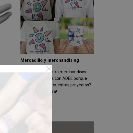
Mercadillo y merchandising
y
¿Sabías que nuestro merchandising
s
ayuda a personas con ADEE porque
do
financia parte de nuestros proyectos?
DEE
¡Anímate y compra!
nvestigación