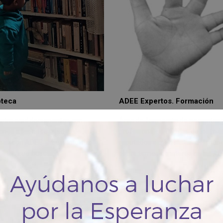
oteca
ADEE Expertos. Formación
ntra aquí documentos con
Área de formación de pacientes 
ones a las necesidades de las
profesionales. Charlas de los má
nas con ADEE. ¡Aquí están las
reputados especialistas del mun
estas que buscas!.
sobre temas de interés en las A
n es importante?
Impulsamos la i