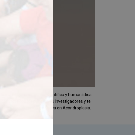
 investigación médica, científica y humanística
contacto con los principales investigadores y te
eas de investigación científica en Acondroplasia.