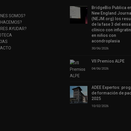
BridgeBio Publica en
O
New England Journa
ÉNES SOMOS?
(NEJM.org) los resu
 HACEMOS?
de la fase 3 del ens
ERES AYUDAR?
clínico con infigratin
IOTECA
en niños con
acondroplasia
CIAS
ACTO
30/06/2026
VII Premios ALPE
04/06/2026
ADEE Expertos: pro
de formación de pac
2025
10/02/2026