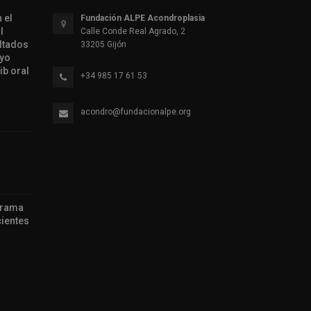
 el
Fundación ALPE Acondroplasia
l
Calle Conde Real Agrado, 2
ltados
33205 Gijón
ayo
ib oral
+34 985 17 61 53
acondro@fundacionalpe.org
grama
ientes