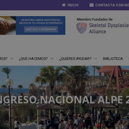
INICIO
CONTACTA CON N
MOS?
¿QUE HACEMOS?
¿QUIERES AYUDAR?
BIBLIOTECA
GRESO NACIONAL ALPE 