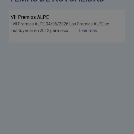
VII Premios ALPE
Jun
VII Premios ALPE 04/06/2026 Los Premios ALPE se
26
instituyeron en 2012 para reco...
Leer más