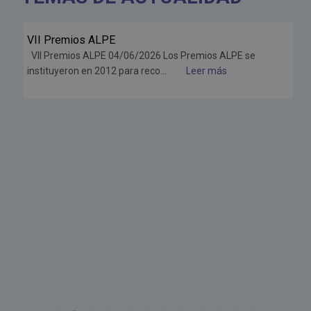
VII Premios ALPE
Jun
VII Premios ALPE 04/06/2026 Los Premios ALPE se
26
instituyeron en 2012 para reco...
Leer más