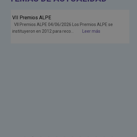
VII Premios ALPE
Jun
VII Premios ALPE 04/06/2026 Los Premios ALPE se
26
instituyeron en 2012 para reco...
Leer más