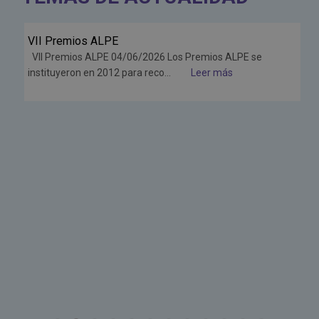
VII Premios ALPE
Jun
VII Premios ALPE 04/06/2026 Los Premios ALPE se
26
instituyeron en 2012 para reco...
Leer más