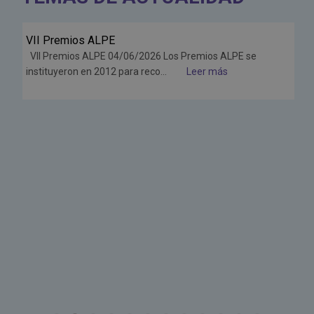
VII Premios ALPE
Jun
VII Premios ALPE 04/06/2026 Los Premios ALPE se
26
instituyeron en 2012 para reco...
Leer más