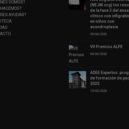
ÉNES SOMOS?
(NEJM.org) los resu
 HACEMOS?
de la fase 3 del ens
ERES AYUDAR?
clínico con infigratin
IOTECA
en niños con
acondroplasia
CIAS
ACTO
30/06/2026
VII Premios ALPE
04/06/2026
ADEE Expertos: pro
de formación de pac
2025
10/02/2026