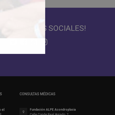
NOS EN REDES SOCIALES!
S
CONSULTAS MÉDICAS
 el
Fundación ALPE Acondroplasia
l
Calle Conde Real Agrado, 2