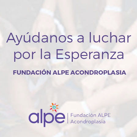
a ser voluntario en la Fundación ALPE debes recibir una breve form
amiento y comunicación y acordar un plan adecuado a tus gustos y posi
 varias las áreas en que puedes ayudarnos, dependiendo de tus capacid
rtas de voluntariado
Informática.
Diseño.
Maquetación
Traducción.
En centros educativos
Profesionales clínicos
Apoyo en eventos
Recaudación de fondos
Redes sociales
Redacción de contenidos
tacta con Fundación ALPE
y organicemos tu colaboración.