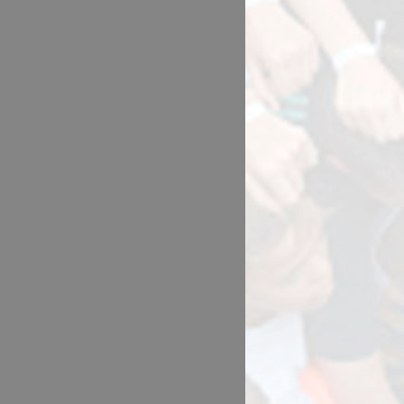
Par
trat
Son
Ofe
Con