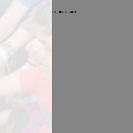
ación sobre las ADEE
, indicaciones sobre
bilidades.
ades y gustos.