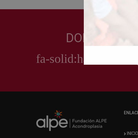
DONACIONE
ENLAC
INICI