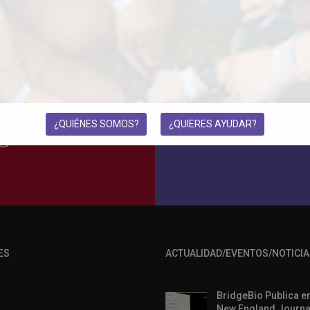
¡SÍGUE
S
¿QUIÉNES SOMOS?
¿QUIERES AYUDAR?
ES
ACTUALIDAD/EVENTOS/NOTICIA
BridgeBio Publica en
O
New England Journa