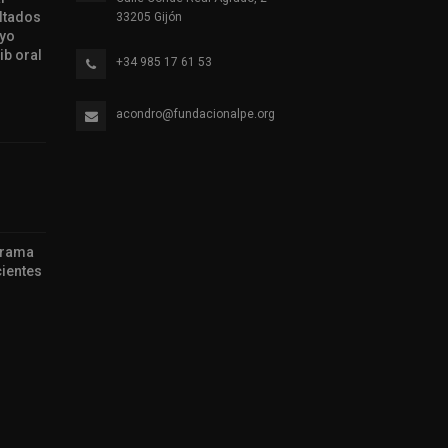
ltados
33205 Gijón
ayo
ib oral
+34 985 17 61 53
acondro@fundacionalpe.org
grama
ientes