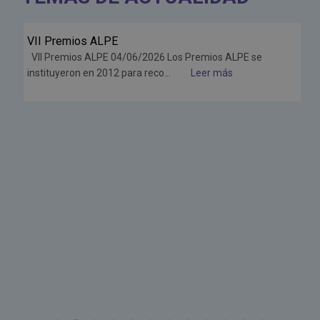
VII Premios ALPE
Jun
VII Premios ALPE 04/06/2026 Los Premios ALPE se
26
instituyeron en 2012 para reco...
Leer más