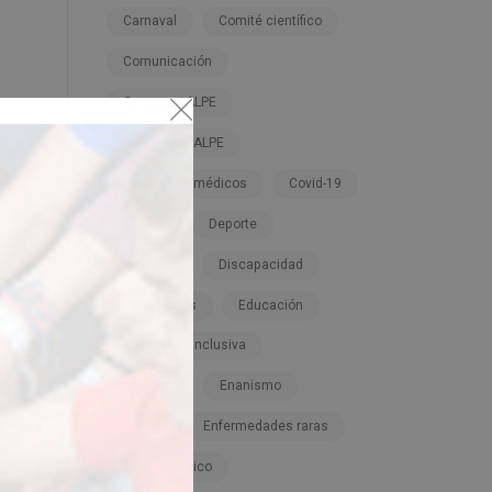
Carnaval
Comité científico
Comunicación
Congreso ALPE
Congresos ALPE
Congresos médicos
Covid-19
Cursos
Deporte
Dignidad
Discapacidad
Donaciones
Educación
Educación inclusiva
Empresa
Enanismo
Enano
Enfermedades raras
Ensayo clínico