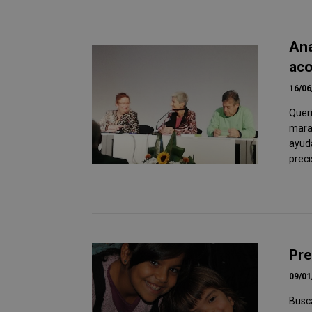
Ana
aco
16/06
Quer
marav
ayuda
preci
Pre
09/01
Busca