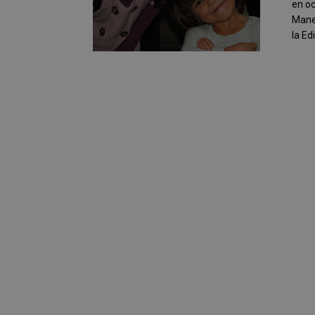
en oc
Manel
la Edi