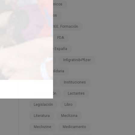
Ensayos clínicos
Espectáculos
Expertos ADEE. Formación
Familia
FDA
Gobierno de España
Hospitales
Infigratinib-Pfizer
Iniciativa solidaria
Inspiración
Instituciones
Investigación
Lactantes
Legislación
Libro
Literatura
Meclizina
Meclozine
Medicamento