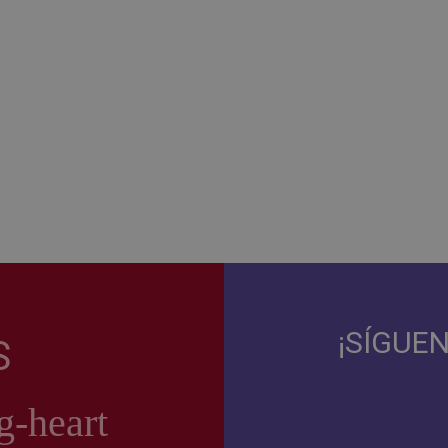
¡SÍGUE
S