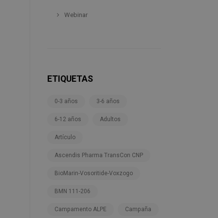
Webinar
ETIQUETAS
0-3 años
3-6 años
6-12 años
Adultos
Artículo
Ascendis Pharma TransCon CNP
BioMarin-Vosoritide-Voxzogo
BMN 111-206
Campamento ALPE
Campaña