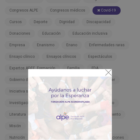
Congresos ALPE
Congresos médicos
Covid-19
Cursos
Deporte
Dignidad
Discapacidad
Donaciones
Educación
Educación inclusiva
Empresa
Enanismo
Enano
Enfermedades raras
Ensayo clínico
Ensayos clínicos
Espectáculos
Expertos ADEE. Formación
Familia
FDA
Gobierno de España
Hospitales
Infigratinib-Pfizer
Iniciativa solidaria
Inspiración
Instituciones
Investigación
Lactantes
Legislación
Libro
Literatura
Meclizina
Meclozine
Medicamento
Misión
Navidad
Niño
Nota de prensa
Nutrición
ONU
Organizaciones
Organizaciones