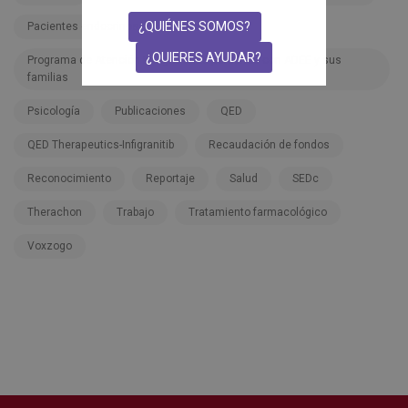
¿QUIÉNES SOMOS?
Pacientes endocrinos
Pfizer
¿QUIERES AYUDAR?
Programa de Atención Integral a las personas con ADEE y sus
familias
Psicología
Publicaciones
QED
QED Therapeutics-Infigranitib
Recaudación de fondos
Reconocimiento
Reportaje
Salud
SEDc
Therachon
Trabajo
Tratamiento farmacológico
Voxzogo