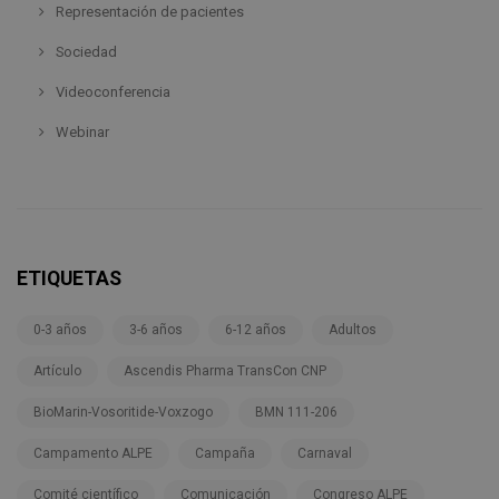
Representación de pacientes
Sociedad
Videoconferencia
Webinar
ETIQUETAS
0-3 años
3-6 años
6-12 años
Adultos
Artículo
Ascendis Pharma TransCon CNP
BioMarin-Vosoritide-Voxzogo
BMN 111-206
Campamento ALPE
Campaña
Carnaval
Comité científico
Comunicación
Congreso ALPE