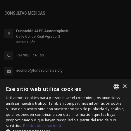
CONSULTAS MÉDICAS
Fundación ALPE Acondroplasia
Calle Conde Real Agrado, 2
33205 Gijón
+34 985 17 61 53
acondro@fundacionalpe.org
×
Ese sitio web utiliza cookies
Utilizamos cookies para personalizar el contenido, los anuncios y
SPANISH
analizar nuestro tráfico. También compartimos información sobre
su uso de nuestro sitio con nuestros socios de publicidad y análisis,
ENGLISH
quienes pueden combinarla con otra información que les haya
proporcionado o que hayan recopilado a partir del uso de sus
© 2000-2026 Fundación Alpe Acondroplasia. Reservados
PORTUGUESE
servicios.
Política de privacidad
todos los derechos.