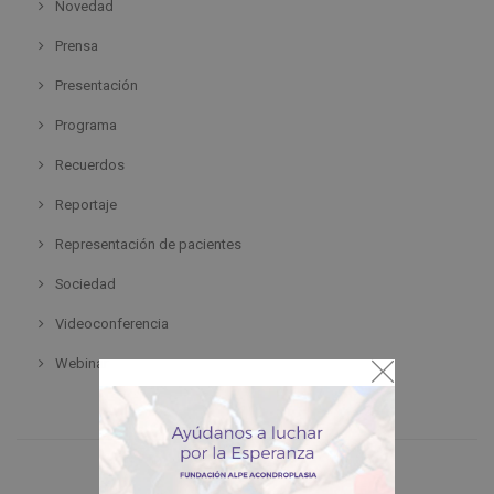
Novedad
Prensa
Presentación
Programa
Recuerdos
Reportaje
Representación de pacientes
Sociedad
Videoconferencia
Webinar