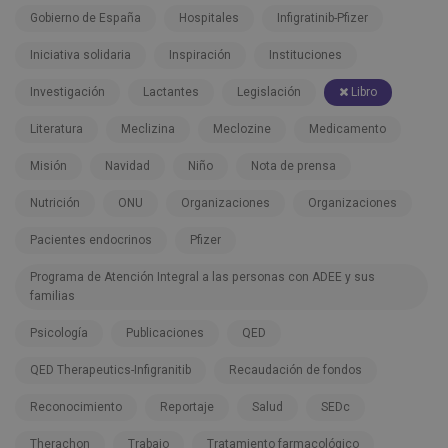
Gobierno de España
Hospitales
Infigratinib-Pfizer
Iniciativa solidaria
Inspiración
Instituciones
Investigación
Lactantes
Legislación
Libro
Literatura
Meclizina
Meclozine
Medicamento
Misión
Navidad
Niño
Nota de prensa
Nutrición
ONU
Organizaciones
Organizaciones
Pacientes endocrinos
Pfizer
Programa de Atención Integral a las personas con ADEE y sus
familias
Psicología
Publicaciones
QED
QED Therapeutics-Infigranitib
Recaudación de fondos
Reconocimiento
Reportaje
Salud
SEDc
Therachon
Trabajo
Tratamiento farmacológico