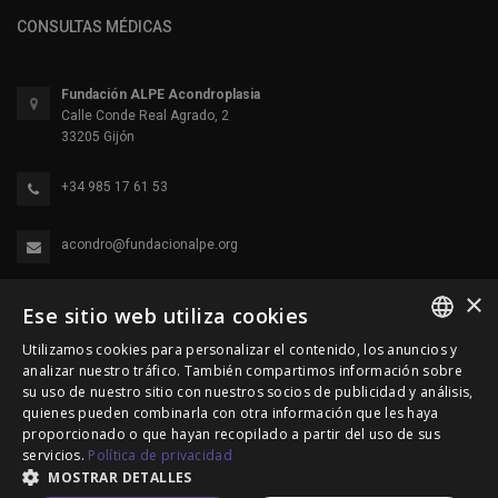
CONSULTAS MÉDICAS
Fundación ALPE Acondroplasia
Calle Conde Real Agrado, 2
33205 Gijón
+34 985 17 61 53
acondro@fundacionalpe.org
×
Ese sitio web utiliza cookies
Utilizamos cookies para personalizar el contenido, los anuncios y
SPANISH
analizar nuestro tráfico. También compartimos información sobre
su uso de nuestro sitio con nuestros socios de publicidad y análisis,
ENGLISH
quienes pueden combinarla con otra información que les haya
© 2000-2026 Fundación Alpe Acondroplasia. Reservados
proporcionado o que hayan recopilado a partir del uso de sus
PORTUGUESE
servicios.
Política de privacidad
todos los derechos.
MOSTRAR DETALLES
Política de Privacidad
|
Política de cookies
|
Aviso Legal