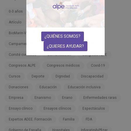
0-3 años
3-6 años
6-12 años
Adultos
Artículo
Ascendis Pharma TransCon CNP
BioMarin-Vosoritide-Voxzogo
BMN 111-206
¿QUIÉNES SOMOS?
Campamento ALPE
Campaña
Carnaval
¿QUIERES AYUDAR?
Comité científico
Comunicación
Congreso ALPE
Congresos ALPE
Congresos médicos
Covid-19
Cursos
Deporte
Dignidad
Discapacidad
Donaciones
Educación
Educación inclusiva
Empresa
Enanismo
Enano
Enfermedades raras
Ensayo clínico
Ensayos clínicos
Espectáculos
Expertos ADEE. Formación
Familia
FDA
Gobierno de España
Hospitales
Infigratinib-Pfizer