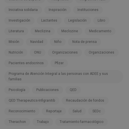
Iniciativa solidaria
Inspiración
Instituciones
Investigación
Lactantes
Legislación
Libro
Literatura
Meclizina
Meclozine
Medicamento
Misión
Navidad
Niño
Nota de prensa
Nutrición
ONU
Organizaciones
Organizaciones
Pacientes endocrinos
Pfizer
Programa de Atención Integral a las personas con ADEE y sus
familias
Psicología
Publicaciones
QED
QED Therapeutics-Infigranitib
Recaudación de fondos
Reconocimiento
Reportaje
Salud
SEDc
Therachon
Trabajo
Tratamiento farmacológico