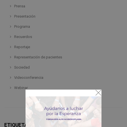
Prensa
Presentación
Programa
Recuerdos
Reportaje
Representación de pacientes
Sociedad
Videoconferencia
Webinar
ETIQUETAS