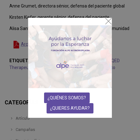
Anne Grumet, directora sénior, defensa del paciente global
Kirsten Kiefer, gerente sénior, defensa del paciente
Alisa Santiesteban, gerente de comunicaciones y comunidad
Archivo anexo
ETIQUETAS
:
Ensayo clínico
,
Ensayos clínicos
,
FDA
,
QED
Therapeutics-Infigranitib
,
Tratamiento farmacológico
¿QUIÉNES SOMOS?
CATEGORÍAS
¿QUIERES AYUDAR?
Artículo
Campañas