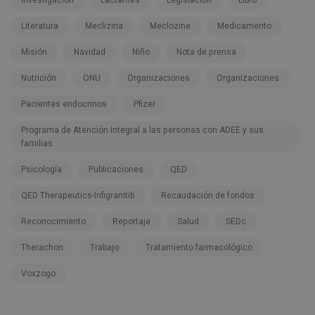
Investigación
Lactantes
Legislación
Libro
Literatura
Meclizina
Meclozine
Medicamento
Misión
Navidad
Niño
Nota de prensa
Nutrición
ONU
Organizaciones
Organizaciones
Pacientes endocrinos
Pfizer
Programa de Atención Integral a las personas con ADEE y sus
familias
Psicología
Publicaciones
QED
QED Therapeutics-Infigranitib
Recaudación de fondos
Reconocimiento
Reportaje
Salud
SEDc
Therachon
Trabajo
Tratamiento farmacológico
Voxzogo