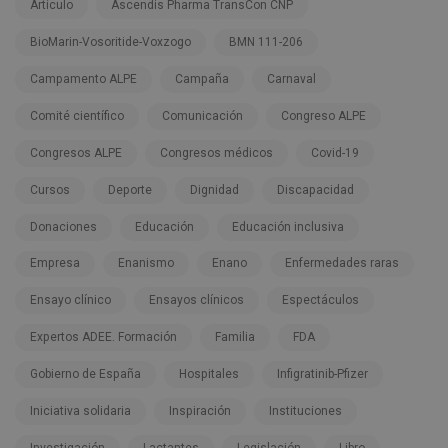
Artículo
Ascendis Pharma TransCon CNP
BioMarin-Vosoritide-Voxzogo
BMN 111-206
Campamento ALPE
Campaña
Carnaval
Comité científico
Comunicación
Congreso ALPE
Congresos ALPE
Congresos médicos
Covid-19
Cursos
Deporte
Dignidad
Discapacidad
Donaciones
Educación
Educación inclusiva
Empresa
Enanismo
Enano
Enfermedades raras
Ensayo clínico
Ensayos clínicos
Espectáculos
Expertos ADEE. Formación
Familia
FDA
Gobierno de España
Hospitales
Infigratinib-Pfizer
Iniciativa solidaria
Inspiración
Instituciones