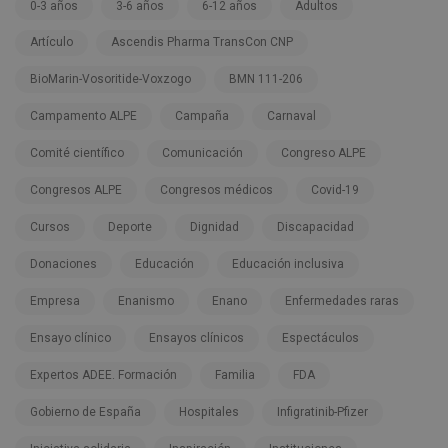
0-3 años
3-6 años
6-12 años
Adultos
Artículo
Ascendis Pharma TransCon CNP
BioMarin-Vosoritide-Voxzogo
BMN 111-206
Campamento ALPE
Campaña
Carnaval
Comité científico
Comunicación
Congreso ALPE
Congresos ALPE
Congresos médicos
Covid-19
Cursos
Deporte
Dignidad
Discapacidad
Donaciones
Educación
Educación inclusiva
Empresa
Enanismo
Enano
Enfermedades raras
Ensayo clínico
Ensayos clínicos
Espectáculos
Expertos ADEE. Formación
Familia
FDA
Gobierno de España
Hospitales
Infigratinib-Pfizer