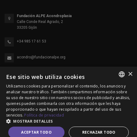
Fundación ALPE Acondroplasia
Calle Conde Real Agrado, 2
33205 Gijón
+34 985 17 61 53
acondro@fundacionalpe.org
×
Ese sitio web utiliza cookies
Utilizamos cookies para personalizar el contenido, los anuncios y
SPANISH
analizar nuestro tráfico. También compartimos información sobre
su uso de nuestro sitio con nuestros socios de publicidad y análisis,
ENGLISH
quienes pueden combinarla con otra información que les haya
© 2000-2026 Fundación Alpe Acondroplasia. Reservados
proporcionado o que hayan recopilado a partir del uso de sus
PORTUGUESE
servicios.
Política de privacidad
todos los derechos.
MOSTRAR DETALLES
Política de Privacidad
|
Política de cookies
|
Aviso Legal
ACEPTAR TODO
RECHAZAR TODO