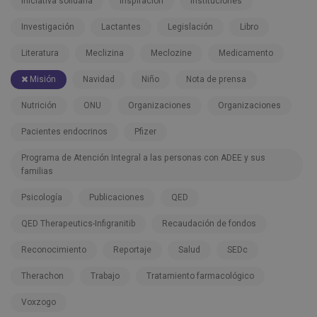
Iniciativa solidaria
Inspiración
Instituciones
Investigación
Lactantes
Legislación
Libro
Literatura
Meclizina
Meclozine
Medicamento
Misión
Navidad
Niño
Nota de prensa
Nutrición
ONU
Organizaciones
Organizaciones
Pacientes endocrinos
Pfizer
Programa de Atención Integral a las personas con ADEE y sus
familias
Psicología
Publicaciones
QED
QED Therapeutics-Infigranitib
Recaudación de fondos
Reconocimiento
Reportaje
Salud
SEDc
Therachon
Trabajo
Tratamiento farmacológico
Voxzogo