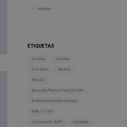
Webinar
ETIQUETAS
0-3 años
3-6 años
6-12 años
Adultos
Artículo
Ascendis Pharma TransCon CNP
BioMarin-Vosoritide-Voxzogo
BMN 111-206
Campamento ALPE
Campaña