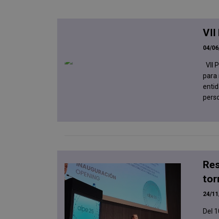
VII
04/06
VII 
para 
entid
perso
Res
tor
24/11
Del 1