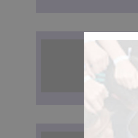
40t
Hum
03/10
El as
Cong
colab
Franc
La 