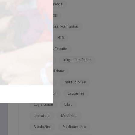
Ensayos clínicos
Espectáculos
Expertos ADEE. Formación
Familia
FDA
Gobierno de España
Hospitales
Infigratinib-Pfizer
Iniciativa solidaria
Inspiración
Instituciones
Investigación
Lactantes
Legislación
Libro
Literatura
Meclizina
Meclozine
Medicamento