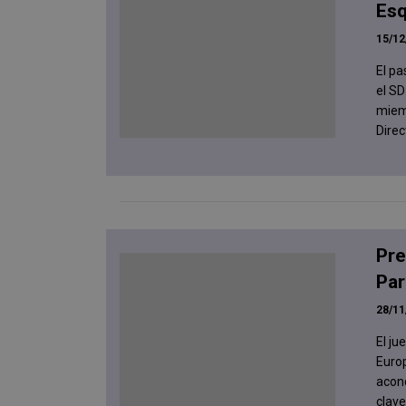
Esq
15/12
El p
el SD
miemb
Direc
Pre
Pa
28/11
El j
Europ
acond
clave