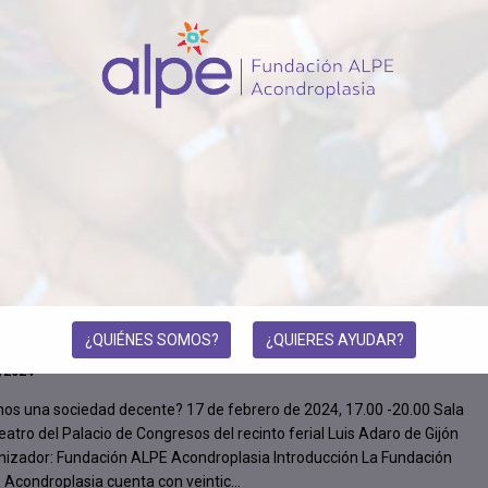
Fundación Inocente Inocente
/2024
ndación ALPE Acondroplasia ha sido una de las beneficiarias de las
as de la Fundación Inocente Inocente a proyectos para entidades que
jan para mejorar la calidad de vida de los niños con enfermedades
. Las ayudas reparten entre mu...
o ¿Somos una sociedad decente? Gijón, 17-2-
24
¿QUIÉNES SOMOS?
¿QUIERES AYUDAR?
/2024
os una sociedad decente? 17 de febrero de 2024, 17.00 -20.00 Sala
eatro del Palacio de Congresos del recinto ferial Luis Adaro de Gijón
nizador: Fundación ALPE Acondroplasia Introducción La Fundación
Acondroplasia cuenta con veintic...