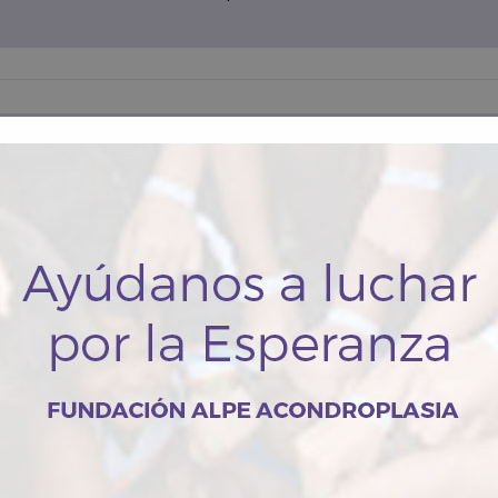
h Annual Conference of Human Dignity and
iliation
/2024
esor legal de la Fundación ALPE, Felipe Orviz, participa en el (40
reso Anual de Dignidad Humana y Humillación), celebrado este año en
oración con la UNED en Madrid, junto a Saulo Fernández Arregui y
isco Morales, estudiosos de asp...
Fundación ALPE, beneficiaria de las ayudas de