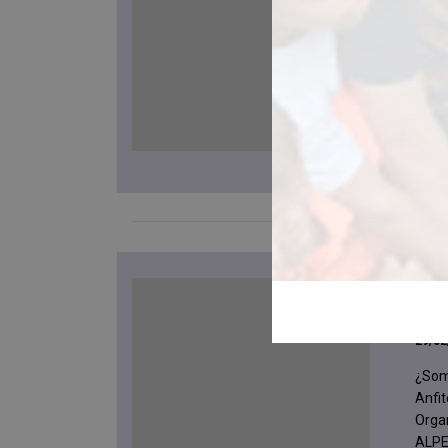
la 
11/04
La Fu
ayud
traba
raras
Act
20
29/02
¿Som
Anfit
Orga
ALPE 