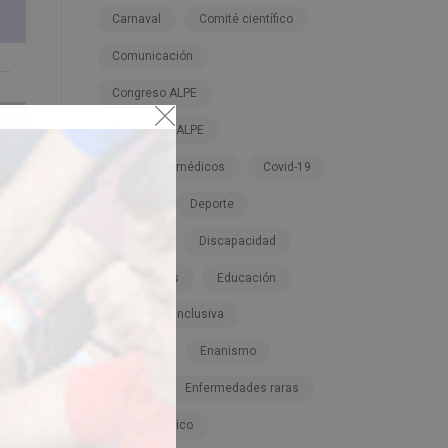
Carnaval
Comité científico
Comunicación
Congreso ALPE
Congresos ALPE
Congresos médicos
Covid-19
Cursos
Deporte
Dignidad
Discapacidad
Donaciones
Educación
Educación inclusiva
Empresa
Enanismo
Enano
Enfermedades raras
Ensayo clínico