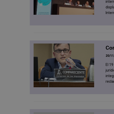
inter
displ
Inter
Com
20/11
El 19
juríd
integ
recla