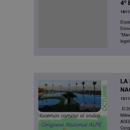
4º 
18/11
El pa
Encue
"Mar
legis
LA
NA
15/11
El 26
Málag
ADEE
Congr