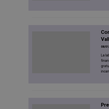
Cor
Val
08/01
La l
finan
gratu
incan
Pre