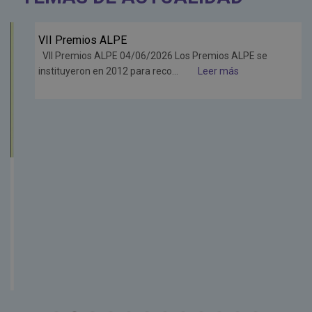
VII Premios ALPE
Jun
VII Premios ALPE 04/06/2026 Los Premios ALPE se
26
instituyeron en 2012 para reco...
Leer más