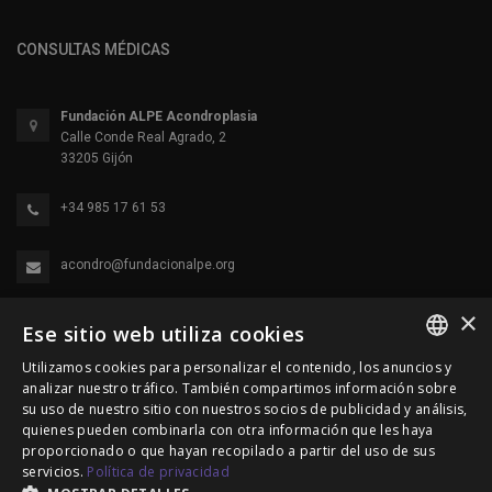
CONSULTAS MÉDICAS
Fundación ALPE Acondroplasia
Calle Conde Real Agrado, 2
33205 Gijón
+34 985 17 61 53
acondro@fundacionalpe.org
×
Ese sitio web utiliza cookies
Utilizamos cookies para personalizar el contenido, los anuncios y
SPANISH
analizar nuestro tráfico. También compartimos información sobre
su uso de nuestro sitio con nuestros socios de publicidad y análisis,
ENGLISH
quienes pueden combinarla con otra información que les haya
proporcionado o que hayan recopilado a partir del uso de sus
© 2000-2026 Fundación Alpe Acondroplasia. Reservados
PORTUGUESE
servicios.
Política de privacidad
todos los derechos.