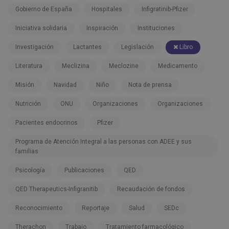
Gobierno de España
Hospitales
Infigratinib-Pfizer
Iniciativa solidaria
Inspiración
Instituciones
Investigación
Lactantes
Legislación
Libro
Literatura
Meclizina
Meclozine
Medicamento
Misión
Navidad
Niño
Nota de prensa
Nutrición
ONU
Organizaciones
Organizaciones
Pacientes endocrinos
Pfizer
Programa de Atención Integral a las personas con ADEE y sus
familias
Psicología
Publicaciones
QED
QED Therapeutics-Infigranitib
Recaudación de fondos
Reconocimiento
Reportaje
Salud
SEDc
Therachon
Trabajo
Tratamiento farmacológico