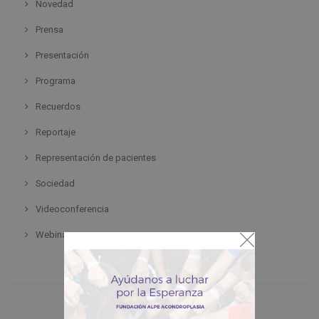
Novedad
Prensa
Presentación
Programa
Recuerdos
Reportaje
Representación de pacientes
Sociedad
Videoconferencia
Webinar