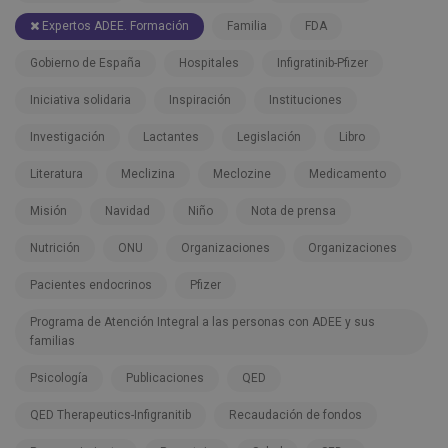
Expertos ADEE. Formación
Familia
FDA
Gobierno de España
Hospitales
Infigratinib-Pfizer
Iniciativa solidaria
Inspiración
Instituciones
Investigación
Lactantes
Legislación
Libro
Literatura
Meclizina
Meclozine
Medicamento
Misión
Navidad
Niño
Nota de prensa
Nutrición
ONU
Organizaciones
Organizaciones
Pacientes endocrinos
Pfizer
Programa de Atención Integral a las personas con ADEE y sus
familias
Psicología
Publicaciones
QED
QED Therapeutics-Infigranitib
Recaudación de fondos