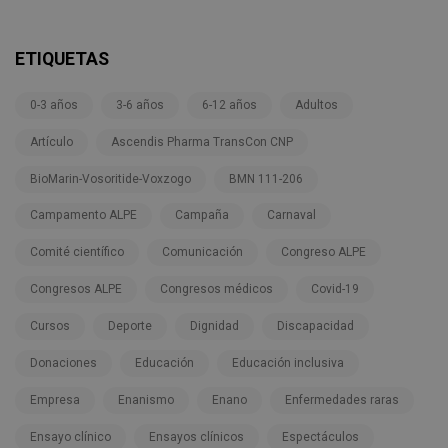
ETIQUETAS
0-3 años
3-6 años
6-12 años
Adultos
Artículo
Ascendis Pharma TransCon CNP
BioMarin-Vosoritide-Voxzogo
BMN 111-206
Campamento ALPE
Campaña
Carnaval
Comité científico
Comunicación
Congreso ALPE
Congresos ALPE
Congresos médicos
Covid-19
Cursos
Deporte
Dignidad
Discapacidad
Donaciones
Educación
Educación inclusiva
Empresa
Enanismo
Enano
Enfermedades raras
Ensayo clínico
Ensayos clínicos
Espectáculos