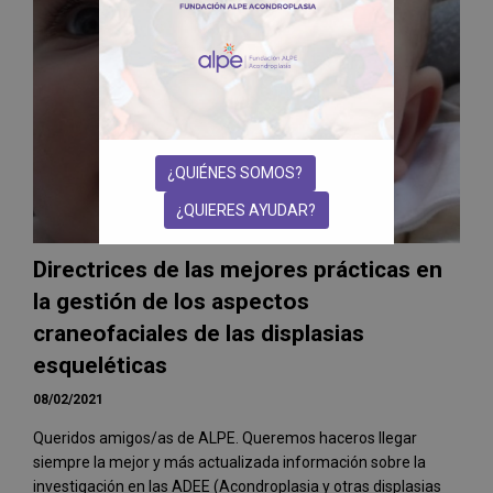
¿QUIÉNES SOMOS?
¿QUIERES AYUDAR?
Directrices de las mejores prácticas en
la gestión de los aspectos
craneofaciales de las displasias
esqueléticas
08/02/2021
Queridos amigos/as de ALPE. Queremos haceros llegar
siempre la mejor y más actualizada información sobre la
investigación en las ADEE (Acondroplasia y otras displasias