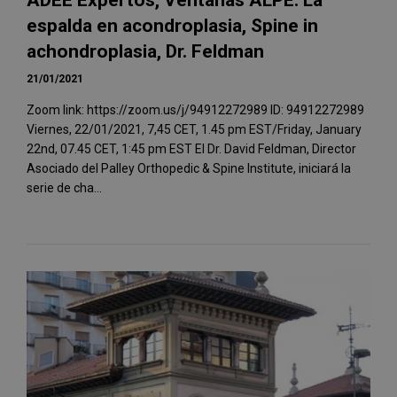
ADEE Expertos, Ventanas ALPE. La
espalda en acondroplasia, Spine in
achondroplasia, Dr. Feldman
21/01/2021
Zoom link: https://zoom.us/j/94912272989 ID: 94912272989
Viernes, 22/01/2021, 7,45 CET, 1.45 pm EST/Friday, January
22nd, 07.45 CET, 1:45 pm EST El Dr. David Feldman, Director
Asociado del Palley Orthopedic & Spine Institute, iniciará la
serie de cha...