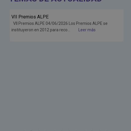
VII Premios ALPE
Jun
VII Premios ALPE 04/06/2026 Los Premios ALPE se
26
instituyeron en 2012 para reco...
Leer más