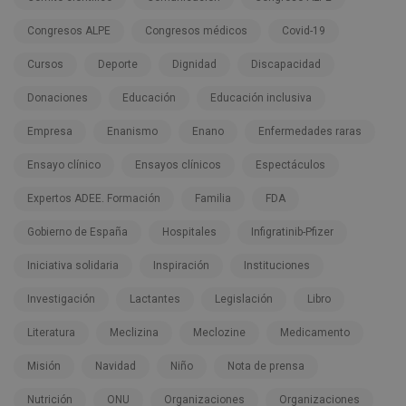
Congresos ALPE
Congresos médicos
Covid-19
Cursos
Deporte
Dignidad
Discapacidad
Donaciones
Educación
Educación inclusiva
Empresa
Enanismo
Enano
Enfermedades raras
Ensayo clínico
Ensayos clínicos
Espectáculos
Expertos ADEE. Formación
Familia
FDA
Gobierno de España
Hospitales
Infigratinib-Pfizer
Iniciativa solidaria
Inspiración
Instituciones
Investigación
Lactantes
Legislación
Libro
Literatura
Meclizina
Meclozine
Medicamento
Misión
Navidad
Niño
Nota de prensa
Nutrición
ONU
Organizaciones
Organizaciones