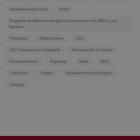
Pacientes endocrinos
Pfizer
Programa de Atención Integral a las personas con ADEE y sus
familias
Psicología
Publicaciones
QED
QED Therapeutics-Infigranitib
Recaudación de fondos
Reconocimiento
Reportaje
Salud
SEDc
Therachon
Trabajo
Tratamiento farmacológico
Voxzogo