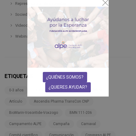
Representación de pacientes
Sociedad
Videoconferencia
Webinar
ETIQUETAS
¿QUIÉNES SOMOS?
¿QUIERES AYUDAR?
0-3 años
3-6 años
6-12 años
Adultos
Artículo
Ascendis Pharma TransCon CNP
BioMarin-Vosoritide-Voxzogo
BMN 111-206
Campamento ALPE
Campaña
Carnaval
Comité científico
Comunicación
Congreso ALPE