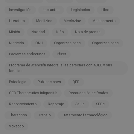
Investigación
Lactantes
Legislación
Libro
Literatura
Meclizina
Meclozine
Medicamento
Misión
Navidad
Niño
Nota de prensa
Nutrición
ONU
Organizaciones
Organizaciones
Pacientes endocrinos
Pfizer
Programa de Atención Integral a las personas con ADEE y sus
familias
Psicología
Publicaciones
QED
QED Therapeutics-Infigranitib
Recaudación de fondos
Reconocimiento
Reportaje
Salud
SEDc
Therachon
Trabajo
Tratamiento farmacológico
Voxzogo