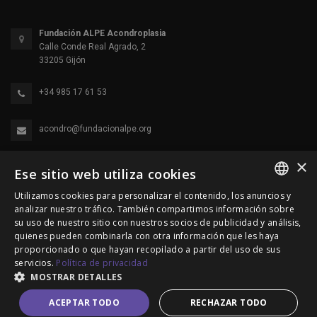
Fundación ALPE Acondroplasia
Calle Conde Real Agrado, 2
33205 Gijón
+34 985 17 61 53
acondro@fundacionalpe.org
×
Ese sitio web utiliza cookies
Utilizamos cookies para personalizar el contenido, los anuncios y
SPANISH
analizar nuestro tráfico. También compartimos información sobre
su uso de nuestro sitio con nuestros socios de publicidad y análisis,
ENGLISH
quienes pueden combinarla con otra información que les haya
© 2000-2026 Fundación Alpe Acondroplasia. Reservados
proporcionado o que hayan recopilado a partir del uso de sus
PORTUGUESE
servicios.
Política de privacidad
todos los derechos.
MOSTRAR DETALLES
Política de Privacidad
|
Política de cookies
|
Aviso Legal
ACEPTAR TODO
RECHAZAR TODO