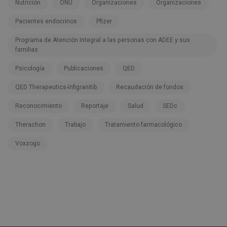
Nutrición
ONU
Organizaciones
Organizaciones
Pacientes endocrinos
Pfizer
Programa de Atención Integral a las personas con ADEE y sus
familias
Psicología
Publicaciones
QED
QED Therapeutics-Infigranitib
Recaudación de fondos
Reconocimiento
Reportaje
Salud
SEDc
Therachon
Trabajo
Tratamiento farmacológico
Voxzogo