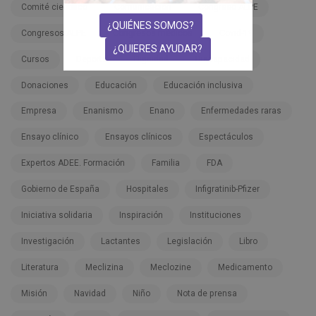
Comité científico
Comunicación
Congreso ALPE
¿QUIÉNES SOMOS?
Congresos ALPE
Congresos médicos
Covid-19
¿QUIERES AYUDAR?
Cursos
Deporte
Dignidad
Discapacidad
Donaciones
Educación
Educación inclusiva
Empresa
Enanismo
Enano
Enfermedades raras
Ensayo clínico
Ensayos clínicos
Espectáculos
Expertos ADEE. Formación
Familia
FDA
Gobierno de España
Hospitales
Infigratinib-Pfizer
Iniciativa solidaria
Inspiración
Instituciones
Investigación
Lactantes
Legislación
Libro
Literatura
Meclizina
Meclozine
Medicamento
Misión
Navidad
Niño
Nota de prensa