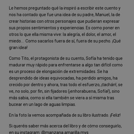
Le hemos preguntado qué la inspiró a escribir este cuento y
nos ha contado que fue una idea de su padre, Manuel, la de
crear historias con otros personajes que pudieran expresar
sus propios sentimientos y experiencias. Es como poner en
otros lo que ella misma vive: la alegría, el dolor, el amor, el
miedo… Como sacarlos fuera de sí, fuera de su pecho. ¡Qué
gran idea!
Como Tito, el protagonista de su cuento, Sofía ha tenido que
madurar muy rápido para enfrentarse a algo tan difícil como
es un proceso de elongación de extremidades. Se ha
desprendido de ideas equivocadas, ha perdido amigos, ha
crecido por dentro y ahora, tras todo el esfuerzo, ¡tachán!, se
ve, no solo, por fin, sin fijadores (¡enhorabuena, Sofía!), sino
más sabia, como si ella también se viera a sí misma tras
bucear en un lago de aguas limpias.
En la foto la vemos acompañada de su libro ilustrado. ¡Feliz!
Si queréis saber más acerca del libro y de cómo conseguirlo,
en su instagram: @manzana.amarilla.mys