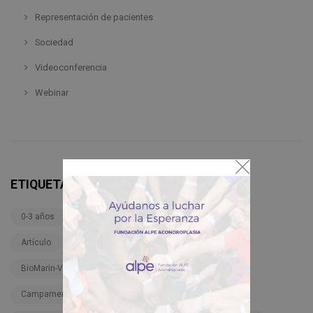
Representación de pacientes
Sociedad
Videoconferencia
Webinar
ETIQUETAS
0-3 años
3-6 años
6-12 años
Adultos
Artículo
Ascendis Pharma TransCon CNP
BioMarin-Vosoritide-Voxzogo
BMN 111-206
Campamento ALPE
Campaña
Carnaval