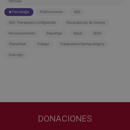
familias
Psicología
Publicaciones
QED
QED Therapeutics-Infigranitib
Recaudación de fondos
Reconocimiento
Reportaje
Salud
SEDc
Therachon
Trabajo
Tratamiento farmacológico
Voxzogo
DONACIONES