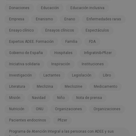
Donaciones
Educación
Educación inclusiva
Empresa
Enanismo
Enano
Enfermedades raras
Ensayo clínico
Ensayos clínicos
Espectáculos
Expertos ADEE. Formación
Familia
FDA
Gobierno de España
Hospitales
Infigratinib-Pfizer
Iniciativa solidaria
Inspiración
Instituciones
Investigación
Lactantes
Legislación
Libro
Literatura
Meclizina
Meclozine
Medicamento
Misión
Navidad
Niño
Nota de prensa
Nutrición
ONU
Organizaciones
Organizaciones
Pacientes endocrinos
Pfizer
Programa de Atención Integral a las personas con ADEE y sus