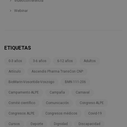
Videoconferencia
Webinar
ETIQUETAS
0-3 años
3-6 años
6-12 años
Adultos
Artículo
Ascendis Pharma TransCon CNP
BioMarin-Vosoritide-Voxzogo
BMN 111-206
Campamento ALPE
Campaña
Carnaval
Comité científico
Comunicación
Congreso ALPE
Congresos ALPE
Congresos médicos
Covid-19
Cursos
Deporte
Dignidad
Discapacidad