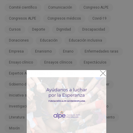
Comité científico
Comunicación
Congreso ALPE
Congresos ALPE
Congresos médicos
Covid-19
Cursos
Deporte
Dignidad
Discapacidad
Donaciones
Educación
Educación inclusiva
Empresa
Enanismo
Enano
Enfermedades raras
Ensayo clínico
Ensayos clínicos
Espectáculos
Expertos ADEE. Formación
Familia
FDA
Gobierno de España
Hospitales
Infigratinib-Pfizer
Iniciativa solidaria
Inspiración
Instituciones
Investigación
Lactantes
Legislación
Libro
Literatura
Meclizina
Meclozine
Medicamento
Misión
Navidad
Niño
Nota de prensa