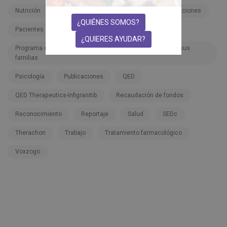
Nutrición
ONU
Organizaciones
Organizaciones
¿QUIÉNES SOMOS?
Pacientes endocrinos
Pfizer
¿QUIERES AYUDAR?
Programa de Atención Integral a las personas con ADEE y sus
familias
Psicología
Publicaciones
QED
QED Therapeutics-Infigranitib
Recaudación de fondos
Reconocimiento
Reportaje
Salud
SEDc
Therachon
Trabajo
Tratamiento farmacológico
Voxzogo