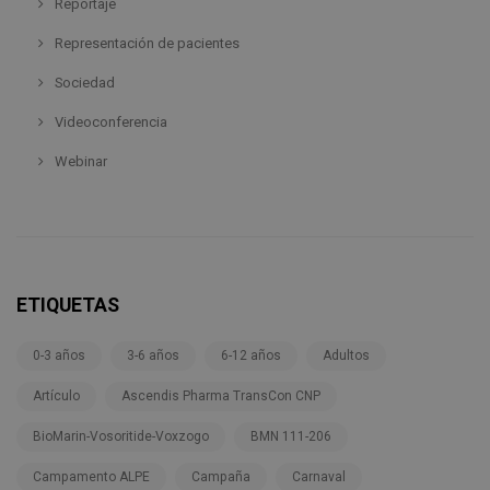
Reportaje
Representación de pacientes
Sociedad
Videoconferencia
Webinar
ETIQUETAS
0-3 años
3-6 años
6-12 años
Adultos
Artículo
Ascendis Pharma TransCon CNP
BioMarin-Vosoritide-Voxzogo
BMN 111-206
Campamento ALPE
Campaña
Carnaval