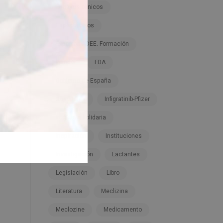
Ensayos clínicos
Espectáculos
Expertos ADEE. Formación
Familia
FDA
Gobierno de España
Hospitales
Infigratinib-Pfizer
Iniciativa solidaria
Inspiración
Instituciones
Investigación
Lactantes
Legislación
Libro
Literatura
Meclizina
Meclozine
Medicamento