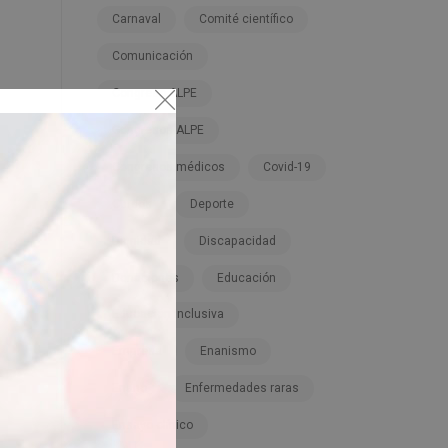
Carnaval
Comité científico
Comunicación
Congreso ALPE
Congresos ALPE
Congresos médicos
Covid-19
Cursos
Deporte
Dignidad
Discapacidad
Donaciones
Educación
Educación inclusiva
Empresa
Enanismo
Enano
Enfermedades raras
Ensayo clínico