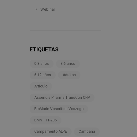
Webinar
ETIQUETAS
0-3 años
3-6 años
6-12 años
Adultos
Artículo
Ascendis Pharma TransCon CNP
BioMarin-Vosoritide-Voxzogo
BMN 111-206
Campamento ALPE
Campaña