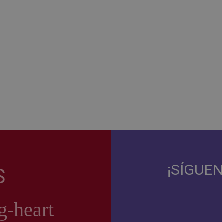
¡SÍGUE
S