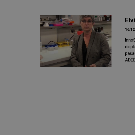
Elv
16/12
InnoS
displ
pasad
ADEE 