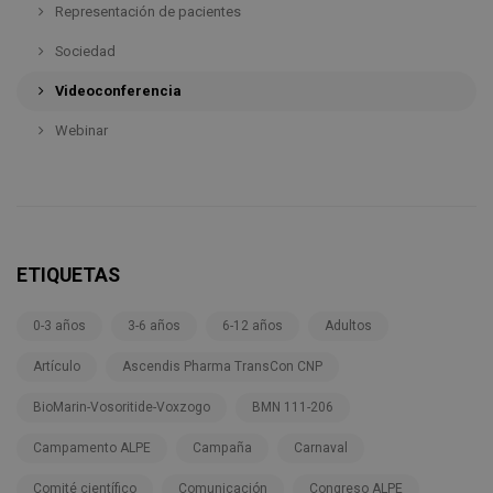
Representación de pacientes
Sociedad
Videoconferencia
Webinar
ETIQUETAS
0-3 años
3-6 años
6-12 años
Adultos
Artículo
Ascendis Pharma TransCon CNP
BioMarin-Vosoritide-Voxzogo
BMN 111-206
Campamento ALPE
Campaña
Carnaval
Comité científico
Comunicación
Congreso ALPE