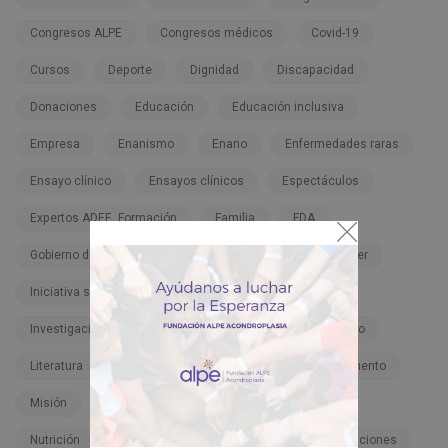
Congresos ALPE
Congresos médicos
Covid-19
Cursos
Deporte
Dignidad
Discapacidad
Donaciones
Educación
Educación inclusiva
Empresa
Enanismo
Enano
Enfermedades raras
Ensayo clínico
Ensayos clínicos
Espectáculos
Expertos ADEE. Formación
Familia
FDA
Gobierno de España
Hospitales
Infigratinib-Pfizer
Iniciativa solidaria
Inspiración
Instituciones
Investigación
Lactantes
Legislación
Libro
Literatura
Meclizina
Meclozine
Medicamento
Misión
Navidad
Niño
Nota de prensa
Nutrición
ONU
Organizaciones
Organizaciones