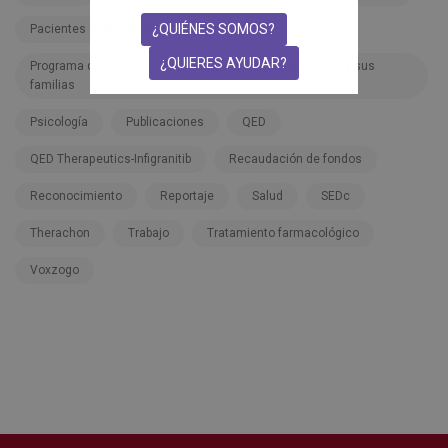
¿QUIÉNES SOMOS?
Pacientes endocrinos
Pfizer
¿QUIERES AYUDAR?
Programa de Atención Integral a las personas con ADEE y sus
familias
Psicología
Publicaciones
QED
QED Therapeutics-Infigranitib
Recaudación de fondos
Reconocimiento
Reportaje
Salud
SEDc
Therachon
Trabajo
Tratamiento farmacológico
Voxzogo