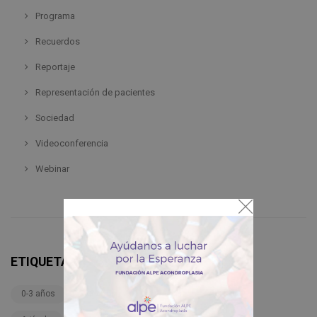
Programa
Recuerdos
Reportaje
Representación de pacientes
Sociedad
Videoconferencia
Webinar
ETIQUETAS
0-3 años
3-6 años
6-12 años
Adultos