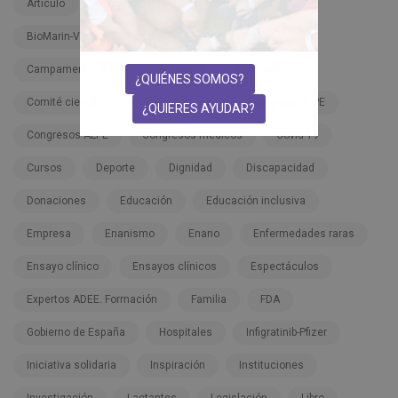
Artículo
Ascendis Pharma TransCon CNP
BioMarin-Vosoritide-Voxzogo
BMN 111-206
Campamento ALPE
Campaña
Carnaval
¿QUIÉNES SOMOS?
Comité científico
Comunicación
Congreso ALPE
¿QUIERES AYUDAR?
Congresos ALPE
Congresos médicos
Covid-19
Cursos
Deporte
Dignidad
Discapacidad
Donaciones
Educación
Educación inclusiva
Empresa
Enanismo
Enano
Enfermedades raras
Ensayo clínico
Ensayos clínicos
Espectáculos
Expertos ADEE. Formación
Familia
FDA
Gobierno de España
Hospitales
Infigratinib-Pfizer
Iniciativa solidaria
Inspiración
Instituciones