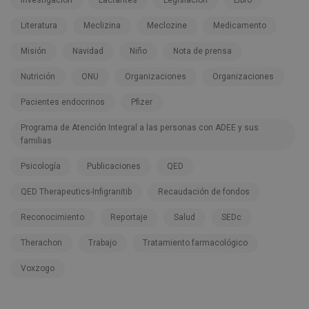
Investigación
Lactantes
Legislación
Libro
Literatura
Meclizina
Meclozine
Medicamento
Misión
Navidad
Niño
Nota de prensa
Nutrición
ONU
Organizaciones
Organizaciones
Pacientes endocrinos
Pfizer
Programa de Atención Integral a las personas con ADEE y sus
familias
Psicología
Publicaciones
QED
QED Therapeutics-Infigranitib
Recaudación de fondos
Reconocimiento
Reportaje
Salud
SEDc
Therachon
Trabajo
Tratamiento farmacológico
Voxzogo