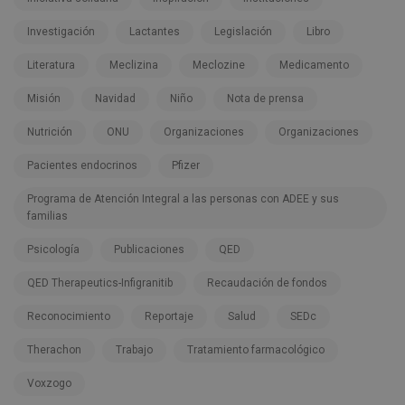
Investigación
Lactantes
Legislación
Libro
Literatura
Meclizina
Meclozine
Medicamento
Misión
Navidad
Niño
Nota de prensa
Nutrición
ONU
Organizaciones
Organizaciones
Pacientes endocrinos
Pfizer
Programa de Atención Integral a las personas con ADEE y sus
familias
Psicología
Publicaciones
QED
QED Therapeutics-Infigranitib
Recaudación de fondos
Reconocimiento
Reportaje
Salud
SEDc
Therachon
Trabajo
Tratamiento farmacológico
Voxzogo