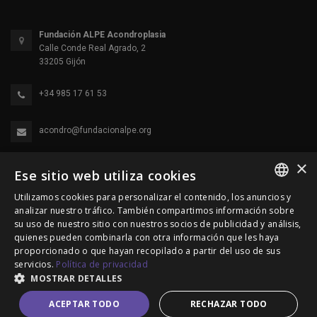
Fundación ALPE Acondroplasia
Calle Conde Real Agrado, 2
33205 Gijón
+34 985 17 61 53
acondro@fundacionalpe.org
×
Ese sitio web utiliza cookies
Utilizamos cookies para personalizar el contenido, los anuncios y
SPANISH
analizar nuestro tráfico. También compartimos información sobre
su uso de nuestro sitio con nuestros socios de publicidad y análisis,
ENGLISH
quienes pueden combinarla con otra información que les haya
© 2000-2026 Fundación Alpe Acondroplasia. Reservados
proporcionado o que hayan recopilado a partir del uso de sus
PORTUGUESE
servicios.
Política de privacidad
todos los derechos.
MOSTRAR DETALLES
Política de Privacidad
|
Política de cookies
|
Aviso Legal
ACEPTAR TODO
RECHAZAR TODO