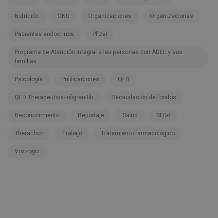
Nutrición
ONU
Organizaciones
Organizaciones
Pacientes endocrinos
Pfizer
Programa de Atención Integral a las personas con ADEE y sus
familias
Psicología
Publicaciones
QED
QED Therapeutics-Infigranitib
Recaudación de fondos
Reconocimiento
Reportaje
Salud
SEDc
Therachon
Trabajo
Tratamiento farmacológico
Voxzogo