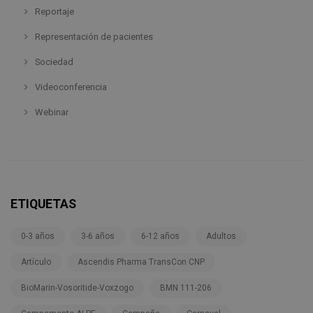
Reportaje
Representación de pacientes
Sociedad
Videoconferencia
Webinar
ETIQUETAS
0-3 años
3-6 años
6-12 años
Adultos
Artículo
Ascendis Pharma TransCon CNP
BioMarin-Vosoritide-Voxzogo
BMN 111-206