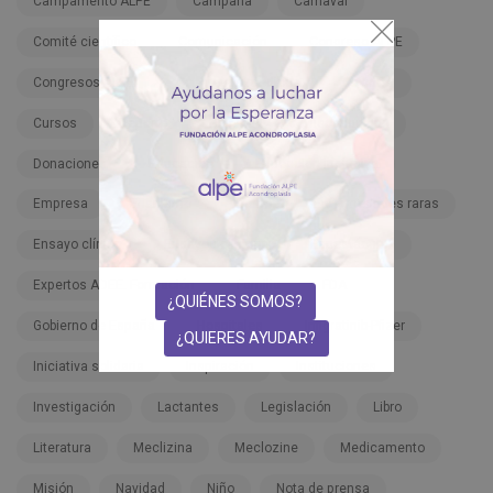
Campamento ALPE
Campaña
Carnaval
Comité científico
Comunicación
Congreso ALPE
Congresos ALPE
Congresos médicos
Covid-19
Cursos
Deporte
Dignidad
Discapacidad
Donaciones
Educación
Educación inclusiva
Empresa
Enanismo
Enano
Enfermedades raras
Ensayo clínico
Ensayos clínicos
Espectáculos
Expertos ADEE. Formación
Familia
FDA
¿QUIÉNES SOMOS?
Gobierno de España
Hospitales
Infigratinib-Pfizer
¿QUIERES AYUDAR?
Iniciativa solidaria
Inspiración
Instituciones
Investigación
Lactantes
Legislación
Libro
Literatura
Meclizina
Meclozine
Medicamento
Misión
Navidad
Niño
Nota de prensa