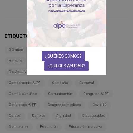
ETIQUETAS
0-3 años
3-6 años
6-12 años
Adultos
¿QUIÉNES SOMOS?
Artículo
Ascendis Pharma TransCon CNP
¿QUIERES AYUDAR?
BioMarin-Vosoritide-Voxzogo
BMN 111-206
Campamento ALPE
Campaña
Carnaval
Comité científico
Comunicación
Congreso ALPE
Congresos ALPE
Congresos médicos
Covid-19
Cursos
Deporte
Dignidad
Discapacidad
Donaciones
Educación
Educación inclusiva