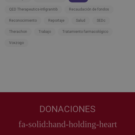
QED Therapeutics-Infigranitib
Recaudación de fondos
Reconocimiento
Reportaje
Salud
SEDc
Therachon
Trabajo
Tratamiento farmacológico
Voxzogo
DONACIONES