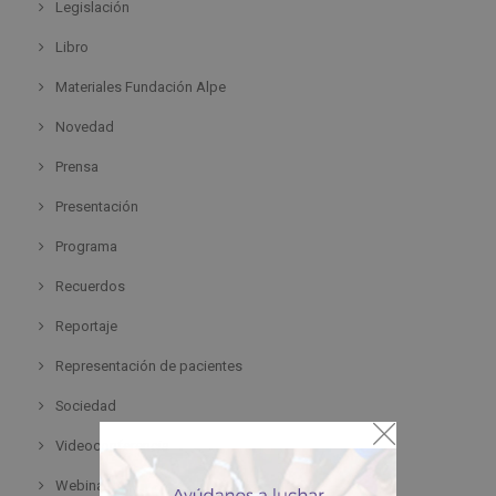
Legislación
Libro
Materiales Fundación Alpe
Novedad
Prensa
Presentación
Programa
Recuerdos
Reportaje
Representación de pacientes
Sociedad
Videoconferencia
Webinar