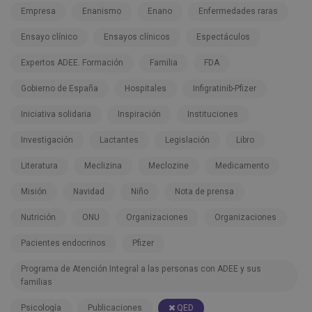
Empresa
Enanismo
Enano
Enfermedades raras
Ensayo clínico
Ensayos clínicos
Espectáculos
Expertos ADEE. Formación
Familia
FDA
Gobierno de España
Hospitales
Infigratinib-Pfizer
Iniciativa solidaria
Inspiración
Instituciones
Investigación
Lactantes
Legislación
Libro
Literatura
Meclizina
Meclozine
Medicamento
Misión
Navidad
Niño
Nota de prensa
Nutrición
ONU
Organizaciones
Organizaciones
Pacientes endocrinos
Pfizer
Programa de Atención Integral a las personas con ADEE y sus
familias
Psicología
Publicaciones
QED