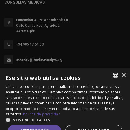
CONSULTAS MÉDICAS
Fundación ALPE Acondroplasia
Calle Conde Real Agrado, 2
33205 Gijón
+34 985 17 61 53
acondro@fundacionalpe.org
×
Ese sitio web utiliza cookies
Utilizamos cookies para personalizar el contenido, los anuncios y
SPANISH
analizar nuestro tráfico. También compartimos información sobre
su uso de nuestro sitio con nuestros socios de publicidad y análisis,
ENGLISH
quienes pueden combinarla con otra información que les haya
proporcionado o que hayan recopilado a partir del uso de sus
© 2000-2026 Fundación Alpe Acondroplasia. Reservados
PORTUGUESE
servicios.
Política de privacidad
todos los derechos.
MOSTRAR DETALLES
Política de Privacidad
|
Política de cookies
|
Aviso Legal