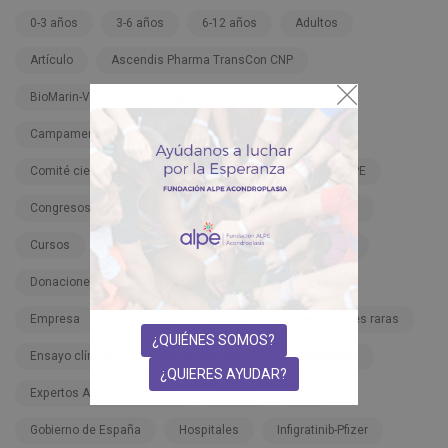
0-3 años
3-6 años
6-12 años
Adultos
Artículo
Ascendis Pharma TransCon CNP
BioMarin-Vosoritide-Voxzogo
BMN 111-206
Campamento ALPE
Campaña
Carnaval
Comité científico
Comunicación
Congreso ALPE
Congresos ALPE
Congresos médicos
Covid-19
Cursos
Deporte
Dignidad
Discapacidad
Donaciones
Educación
Educación inclusiva
Empresa
Enanismo
Enano
Enfermedades raras
¿QUIÉNES SOMOS?
Ensayo clínico
Ensayos clínicos
Espectáculos
¿QUIERES AYUDAR?
Expertos ADEE. Formación
Familia
FDA
Gobierno de España
Hospitales
Infigratinib-Pfizer