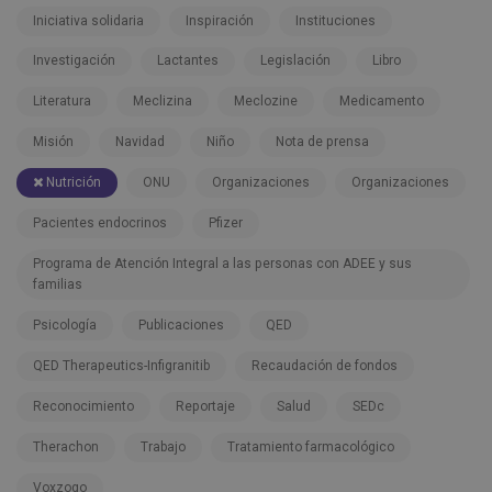
Iniciativa solidaria
Inspiración
Instituciones
Investigación
Lactantes
Legislación
Libro
Literatura
Meclizina
Meclozine
Medicamento
Misión
Navidad
Niño
Nota de prensa
Nutrición
ONU
Organizaciones
Organizaciones
Pacientes endocrinos
Pfizer
Programa de Atención Integral a las personas con ADEE y sus
familias
Psicología
Publicaciones
QED
QED Therapeutics-Infigranitib
Recaudación de fondos
Reconocimiento
Reportaje
Salud
SEDc
Therachon
Trabajo
Tratamiento farmacológico
Voxzogo