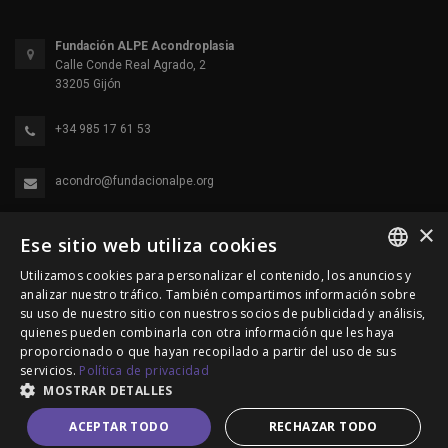
Fundación ALPE Acondroplasia
Calle Conde Real Agrado, 2
33205 Gijón
+34 985 17 61 53
acondro@fundacionalpe.org
×
Ese sitio web utiliza cookies
Utilizamos cookies para personalizar el contenido, los anuncios y
SPANISH
analizar nuestro tráfico. También compartimos información sobre
su uso de nuestro sitio con nuestros socios de publicidad y análisis,
ENGLISH
quienes pueden combinarla con otra información que les haya
© 2000-2026 Fundación Alpe Acondroplasia. Reservados
proporcionado o que hayan recopilado a partir del uso de sus
PORTUGUESE
servicios.
Política de privacidad
todos los derechos.
MOSTRAR DETALLES
Política de Privacidad
|
Política de cookies
|
Aviso Legal
ACEPTAR TODO
RECHAZAR TODO