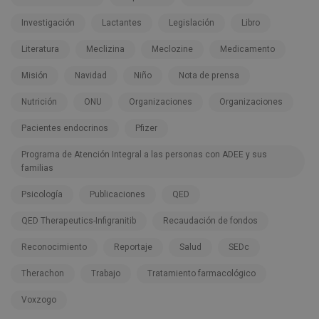
Investigación
Lactantes
Legislación
Libro
Literatura
Meclizina
Meclozine
Medicamento
Misión
Navidad
Niño
Nota de prensa
Nutrición
ONU
Organizaciones
Organizaciones
Pacientes endocrinos
Pfizer
Programa de Atención Integral a las personas con ADEE y sus
familias
Psicología
Publicaciones
QED
QED Therapeutics-Infigranitib
Recaudación de fondos
Reconocimiento
Reportaje
Salud
SEDc
Therachon
Trabajo
Tratamiento farmacológico
Voxzogo