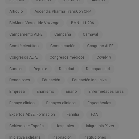
Artículo
Ascendis Pharma TransCon CNP
BioMarin-Vosoritide-Voxzogo
BMN 111-206
Campamento ALPE
Campaña
Carnaval
Comité científico
Comunicación
Congreso ALPE
Congresos ALPE
Congresos médicos
Covid-19
Cursos
Deporte
Dignidad
Discapacidad
Donaciones
Educación
Educación inclusiva
Empresa
Enanismo
Enano
Enfermedades raras
Ensayo clínico
Ensayos clínicos
Espectáculos
Expertos ADEE. Formación
Familia
FDA
Gobierno de España
Hospitales
Infigratinib-Pfizer
Iniciativa solidaria
Inspiración
Instituciones