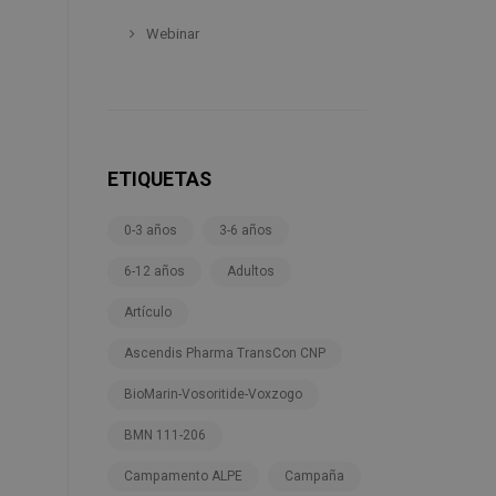
Webinar
ETIQUETAS
0-3 años
3-6 años
6-12 años
Adultos
Artículo
Ascendis Pharma TransCon CNP
BioMarin-Vosoritide-Voxzogo
BMN 111-206
Campamento ALPE
Campaña