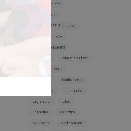
Ensayos clínicos
Espectáculos
Expertos ADEE. Formación
Familia
FDA
Gobierno de España
Hospitales
Infigratinib-Pfizer
Iniciativa solidaria
Inspiración
Instituciones
Investigación
Lactantes
Legislación
Libro
Literatura
Meclizina
Meclozine
Medicamento