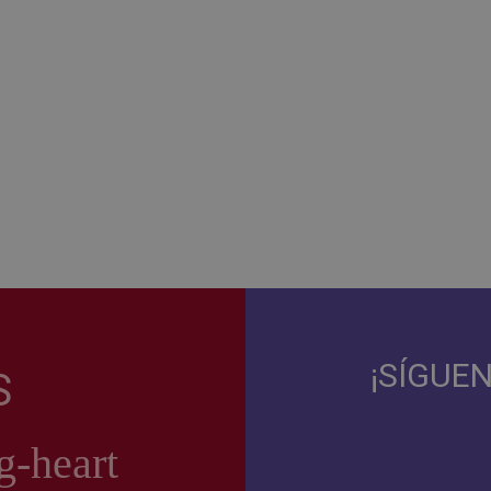
¡SÍGUE
S