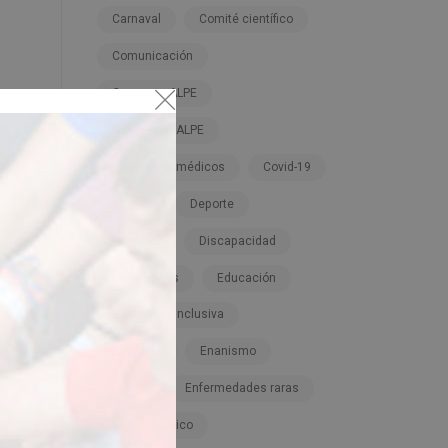
Carnaval
Comité científico
Comunicación
Congreso ALPE
Congresos ALPE
Congresos médicos
Covid-19
Cursos
Deporte
Dignidad
Discapacidad
Donaciones
Educación
Educación inclusiva
Empresa
Enanismo
Enano
Enfermedades raras
Ensayo clínico