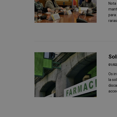
Nota 
mante
para
raras
Sol
01/02
Os i
la so
disca
acce