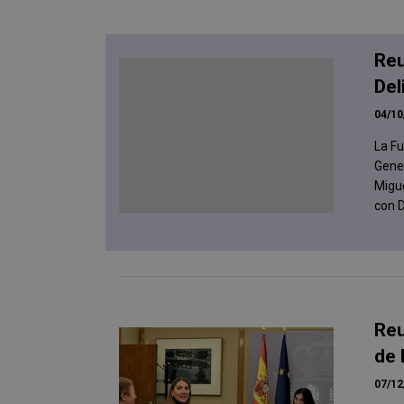
Reu
Del
04/10
La Fu
Gener
Migue
con D
Reu
de 
07/12