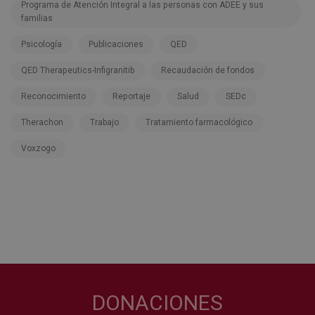
Programa de Atención Integral a las personas con ADEE y sus
familias
Psicología
Publicaciones
QED
QED Therapeutics-Infigranitib
Recaudación de fondos
Reconocimiento
Reportaje
Salud
SEDc
Therachon
Trabajo
Tratamiento farmacológico
Voxzogo
DONACIONES