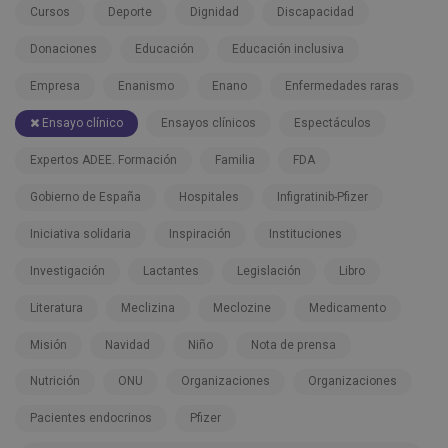
Cursos
Deporte
Dignidad
Discapacidad
Donaciones
Educación
Educación inclusiva
Empresa
Enanismo
Enano
Enfermedades raras
Ensayo clínico
Ensayos clínicos
Espectáculos
Expertos ADEE. Formación
Familia
FDA
Gobierno de España
Hospitales
Infigratinib-Pfizer
Iniciativa solidaria
Inspiración
Instituciones
Investigación
Lactantes
Legislación
Libro
Literatura
Meclizina
Meclozine
Medicamento
Misión
Navidad
Niño
Nota de prensa
Nutrición
ONU
Organizaciones
Organizaciones
Pacientes endocrinos
Pfizer