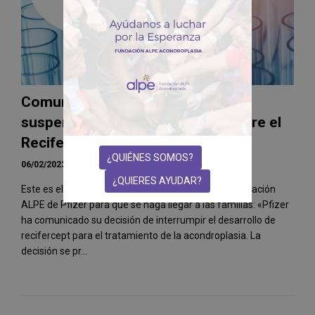
Comunicado de Pfizer sobre la
suspensión del ensayo clínico sobre el
Recifercept
¿QUIÉNES SOMOS?
06/02/2023
¿QUIERES AYUDAR?
Este es el comunicado oficial que ha recibido la Fundación
ALPE de Pfizer para que se haga llegar a las familias: «Pfizer
ha comunicado su decisión de interrumpir el desarrollo de
recifercept para el tratamiento de la acondroplasia. La
decisión se pr...