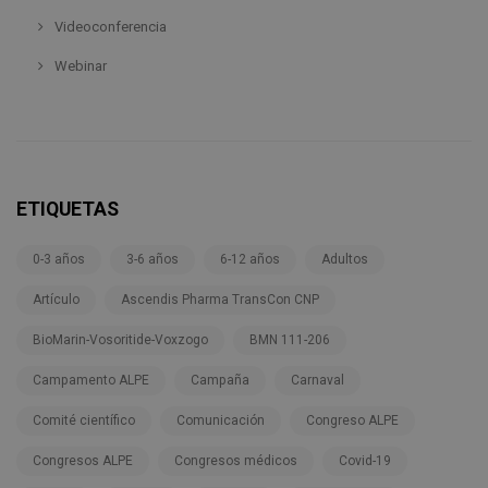
Videoconferencia
Webinar
ETIQUETAS
0-3 años
3-6 años
6-12 años
Adultos
Artículo
Ascendis Pharma TransCon CNP
BioMarin-Vosoritide-Voxzogo
BMN 111-206
Campamento ALPE
Campaña
Carnaval
Comité científico
Comunicación
Congreso ALPE
Congresos ALPE
Congresos médicos
Covid-19