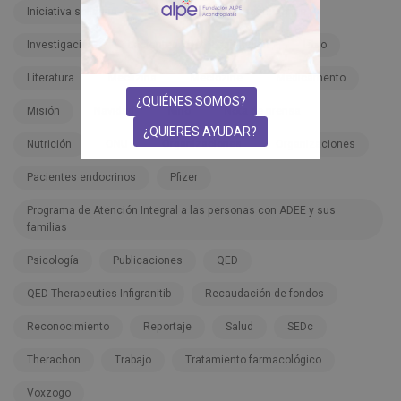
Iniciativa solidaria
Inspiración
Instituciones
Investigación
Lactantes
Legislación
Libro
Literatura
Meclizina
Meclozine
Medicamento
¿QUIÉNES SOMOS?
Misión
Navidad
Niño
Nota de prensa
¿QUIERES AYUDAR?
Nutrición
ONU
Organizaciones
Organizaciones
Pacientes endocrinos
Pfizer
Programa de Atención Integral a las personas con ADEE y sus
familias
Psicología
Publicaciones
QED
QED Therapeutics-Infigranitib
Recaudación de fondos
Reconocimiento
Reportaje
Salud
SEDc
Therachon
Trabajo
Tratamiento farmacológico
Voxzogo