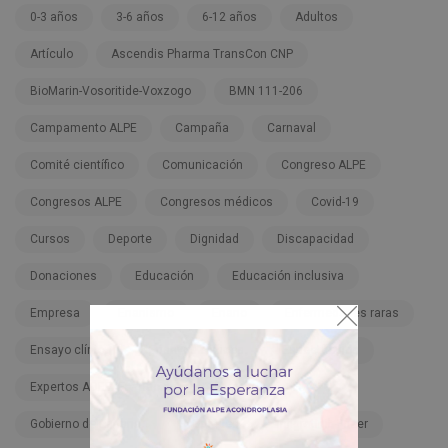
0-3 años
3-6 años
6-12 años
Adultos
Artículo
Ascendis Pharma TransCon CNP
BioMarin-Vosoritide-Voxzogo
BMN 111-206
Campamento ALPE
Campaña
Carnaval
Comité científico
Comunicación
Congreso ALPE
Congresos ALPE
Congresos médicos
Covid-19
Cursos
Deporte
Dignidad
Discapacidad
Donaciones
Educación
Educación inclusiva
Empresa
Enanismo
Enano
Enfermedades raras
Ensayo clínico
Ensayos clínicos
Espectáculos
Expertos ADEE. Formación
Familia
FDA
Gobierno de España
Hospitales
Infigratinib-Pfizer