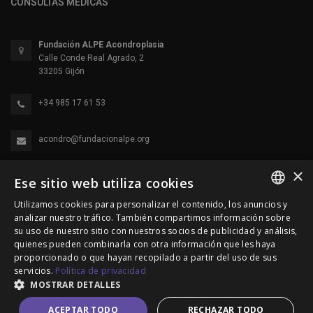
CONSULTAS MÉDICAS
Fundación ALPE Acondroplasia
Calle Conde Real Agrado, 2
33205 Gijón
+34 985 17 61 53
acondro@fundacionalpe.org
×
Ese sitio web utiliza cookies
Utilizamos cookies para personalizar el contenido, los anuncios y
SPANISH
analizar nuestro tráfico. También compartimos información sobre
su uso de nuestro sitio con nuestros socios de publicidad y análisis,
ENGLISH
quienes pueden combinarla con otra información que les haya
proporcionado o que hayan recopilado a partir del uso de sus
© 2000-2026 Fundación Alpe Acondroplasia. Reservados
PORTUGUESE
servicios.
Política de privacidad
todos los derechos.
MOSTRAR DETALLES
Política de Privacidad
|
Política de cookies
|
Aviso Legal
ACEPTAR TODO
RECHAZAR TODO