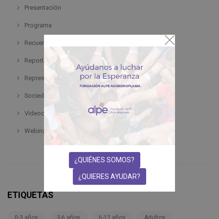
Presentación
Programa
Recuerdos
Reportaje
Representación de pacientes
Sociedad
Videoconferencia
Webinar
¿QUIÉNES SOMOS?
¿QUIERES AYUDAR?
ETIQUETAS
0-3 años
3-6 años
6-12 años
Adultos