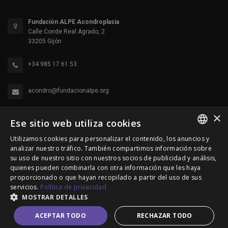
Fundación ALPE Acondroplasia
Calle Conde Real Agrado, 2
33205 Gijón
+34 985 17 61 53
acondro@fundacionalpe.org
×
Ese sitio web utiliza cookies
Utilizamos cookies para personalizar el contenido, los anuncios y
SPANISH
analizar nuestro tráfico. También compartimos información sobre
su uso de nuestro sitio con nuestros socios de publicidad y análisis,
ENGLISH
quienes pueden combinarla con otra información que les haya
© 2000-2026 Fundación Alpe Acondroplasia. Reservados
proporcionado o que hayan recopilado a partir del uso de sus
PORTUGUESE
servicios.
Política de privacidad
todos los derechos.
MOSTRAR DETALLES
Política de Privacidad
|
Política de cookies
|
Aviso Legal
ACEPTAR TODO
RECHAZAR TODO