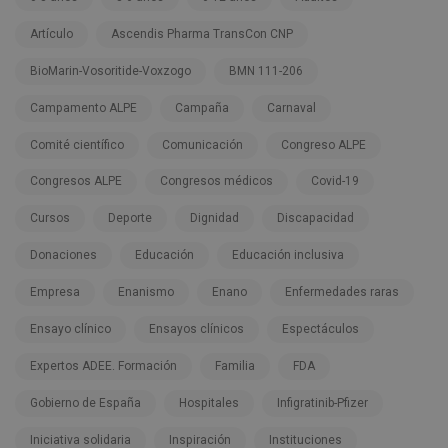
Artículo
Ascendis Pharma TransCon CNP
BioMarin-Vosoritide-Voxzogo
BMN 111-206
Campamento ALPE
Campaña
Carnaval
Comité científico
Comunicación
Congreso ALPE
Congresos ALPE
Congresos médicos
Covid-19
Cursos
Deporte
Dignidad
Discapacidad
Donaciones
Educación
Educación inclusiva
Empresa
Enanismo
Enano
Enfermedades raras
Ensayo clínico
Ensayos clínicos
Espectáculos
Expertos ADEE. Formación
Familia
FDA
Gobierno de España
Hospitales
Infigratinib-Pfizer
Iniciativa solidaria
Inspiración
Instituciones