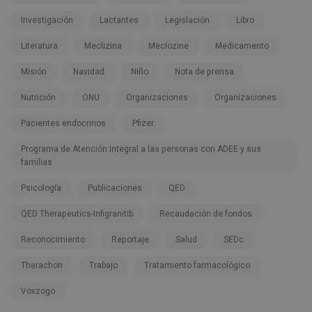
Investigación
Lactantes
Legislación
Libro
Literatura
Meclizina
Meclozine
Medicamento
Misión
Navidad
Niño
Nota de prensa
Nutrición
ONU
Organizaciones
Organizaciones
Pacientes endocrinos
Pfizer
Programa de Atención Integral a las personas con ADEE y sus
familias
Psicología
Publicaciones
QED
QED Therapeutics-Infigranitib
Recaudación de fondos
Reconocimiento
Reportaje
Salud
SEDc
Therachon
Trabajo
Tratamiento farmacológico
Voxzogo