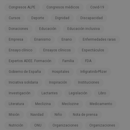
Congresos ALPE
Congresos médicos
Covid-19
Cursos
Deporte
Dignidad
Discapacidad
Donaciones
Educación
Educación inclusiva
Empresa
Enanismo
Enano
Enfermedades raras
Ensayo clínico
Ensayos clínicos
Espectáculos
Expertos ADEE. Formación
Familia
FDA
Gobierno de España
Hospitales
Infigratinib-Pfizer
Iniciativa solidaria
Inspiración
Instituciones
Investigación
Lactantes
Legislación
Libro
Literatura
Meclizina
Meclozine
Medicamento
Misión
Navidad
Niño
Nota de prensa
Nutrición
ONU
Organizaciones
Organizaciones