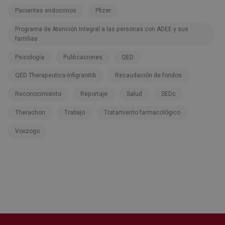
Pacientes endocrinos
Pfizer
Programa de Atención Integral a las personas con ADEE y sus
familias
Psicología
Publicaciones
QED
QED Therapeutics-Infigranitib
Recaudación de fondos
Reconocimiento
Reportaje
Salud
SEDc
Therachon
Trabajo
Tratamiento farmacológico
Voxzogo