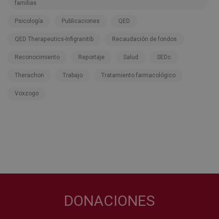
familias
Psicología
Publicaciones
QED
QED Therapeutics-Infigranitib
Recaudación de fondos
Reconocimiento
Reportaje
Salud
SEDc
Therachon
Trabajo
Tratamiento farmacológico
Voxzogo
DONACIONES