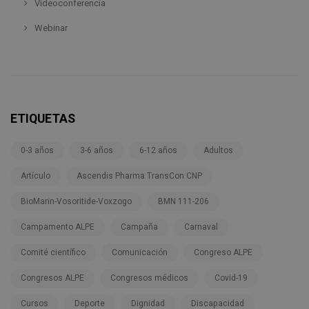
Videoconferencia
Webinar
ETIQUETAS
0-3 años
3-6 años
6-12 años
Adultos
Artículo
Ascendis Pharma TransCon CNP
BioMarin-Vosoritide-Voxzogo
BMN 111-206
Campamento ALPE
Campaña
Carnaval
Comité científico
Comunicación
Congreso ALPE
Congresos ALPE
Congresos médicos
Covid-19
Cursos
Deporte
Dignidad
Discapacidad