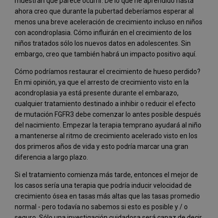
muestran que parece ocurrir. De lo que he aprendido hasta
ahora creo que durante la pubertad deberíamos esperar al
menos una breve aceleración de crecimiento incluso en niños
con acondroplasia. Cómo influirán en el crecimiento de los
niños tratados sólo los nuevos datos en adolescentes. Sin
embargo, creo que también habrá un impacto positivo aquí.
Cómo podríamos restaurar el crecimiento de hueso perdido?
En mi opinión, ya que el arresto de crecimiento visto en la
acondroplasia ya está presente durante el embarazo,
cualquier tratamiento destinado a inhibir o reducir el efecto
de mutación FGFR3 debe comenzar lo antes posible después
del nacimiento. Empezar la terapia temprano ayudará al niño
a mantenerse al ritmo de crecimiento acelerado visto en los
dos primeros años de vida y esto podría marcar una gran
diferencia a largo plazo.
Si el tratamiento comienza más tarde, entonces el mejor de
los casos sería una terapia que podría inducir velocidad de
crecimiento ósea en tasas más altas que las tasas promedio
normal - pero todavía no sabemos si esto es posible y / o
seguro. Sólo una investigación cuidadosa será capaz de decir.