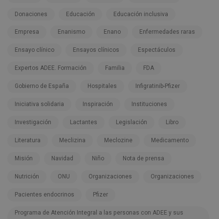
Donaciones
Educación
Educación inclusiva
Empresa
Enanismo
Enano
Enfermedades raras
Ensayo clínico
Ensayos clínicos
Espectáculos
Expertos ADEE. Formación
Familia
FDA
Gobierno de España
Hospitales
Infigratinib-Pfizer
Iniciativa solidaria
Inspiración
Instituciones
Investigación
Lactantes
Legislación
Libro
Literatura
Meclizina
Meclozine
Medicamento
Misión
Navidad
Niño
Nota de prensa
Nutrición
ONU
Organizaciones
Organizaciones
Pacientes endocrinos
Pfizer
Programa de Atención Integral a las personas con ADEE y sus