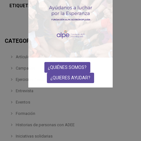
ETIQUETAS
:
CATEGORÍAS
Artículo
¿QUIÉNES SOMOS?
Campañas
¿QUIERES AYUDAR?
Ejercicios físicos
Entrevista
Eventos
Formación
Historias de personas con ADEE
Iniciativas solidarias