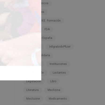
Ensayos clínicos
Espectáculos
Expertos ADEE. Formación
Familia
FDA
Gobierno de España
Hospitales
Infigratinib-Pfizer
Iniciativa solidaria
Inspiración
Instituciones
Investigación
Lactantes
Legislación
Libro
Literatura
Meclizina
Meclozine
Medicamento