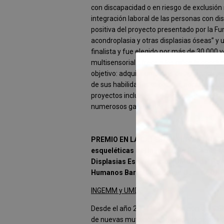
con discapacidad o en riesgo de exclusión
integración laboral de las personas con di
positiva del proyecto presentado por la Fu
acondroplasia y otras displasias óseas” y 
finalista y fue elegido por más de 30.000 
multisensorial ofrece a los niños la oport
objetivo: adquirir una serie de aprendizaj
de sus habilidades escolares, sociales e int
proyectos inclusivos financiados por la Fu
numerosos galardones.
PREMIO EN LA CATEGORÍA INVESTIGAC
esqueléticas del Instituto de Genética 
Displasias Esqueléticas (UMDE) del Hospi
Humanos Bartolomé de las Casas (IDHBC)
INGEMM y UMDE
Desde el año 2004 la investigación del IG
de nuevas mutaciones, genes y regiones d