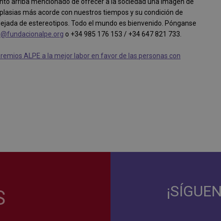
nto arriba mencionado de ofrecer a la sociedad una imagen de
splasias más acorde con nuestros tiempos y su condición de
alejada de estereotipos. Todo el mundo es bienvenido. Pónganse
@fundacionalpe.org
o +34 985 176 153 / +34 647 821 733.
Premios ALPE a la mejor labor en favor de las personas con
¡SÍGUE
S