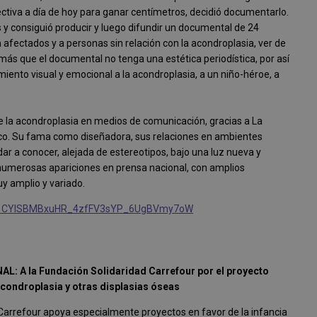
ectiva a día de hoy para ganar centímetros, decidió documentarlo.
y consiguió producir y luego difundir un documental de 24
afectados y a personas sin relación con la acondroplasia, ver de
más que el documental no tenga una estética periodística, por así
camiento visual y emocional a la acondroplasia, a un niño-héroe, a
la acondroplasia en medios de comunicación, gracias a La
ico. Su fama como diseñadora, sus relaciones en ambientes
 dar a conocer, alejada de estereotipos, bajo una luz nueva y
o numerosas apariciones en prensa nacional, con amplios
uy amplio y variado.
?id=1CYlSBMBxuHR_4zfFV3sYP_6UgBVmy7oW
NAL:
A la Fundación Solidaridad Carrefour por el proyecto
 acondroplasia y otras displasias óseas
Carrefour apoya especialmente proyectos en favor de la infancia