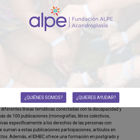
nder por qué las mismas causan la enfermedad. Estas
más de mil individuos con displasias esqueléticas e identificar la
s casos analizados, incluyendo casos con displasias muy raras,
2 casos en el mundo. Han mejorado la tasa de éxito del
sta un 53% en estas patologías, lo que ha contribuido a mejorar
sibilidad de conseguir tratamiento en algunos casos, buscar
 genético a las familias. El grupo ha publicado más de 40
cular de displasias esqueléticas en revistas internacionales. Su
 las organizaciones de pacientes validan este merecidísimo
gullosa de entregar.
universitario en 1990, fue en 2003 cuando el IDHBC comenzó a
ualdad, No Discriminación y Discapacidad que lo ha convertido en
¿QUIÉNES SOMOS?
¿QUIERES AYUDAR?
ternacional. El instituto ha realizado actividades de
en diferentes líneas temáticas conectadas con la discapacidad y
s de 100 publicaciones (monografías, libros colectivos,
lativas específicamente a los derechos de las personas con
se suman a estas publicaciones participaciones, artículos en
yectos. Además, el IDHBC ofrece una formación en postgrado y