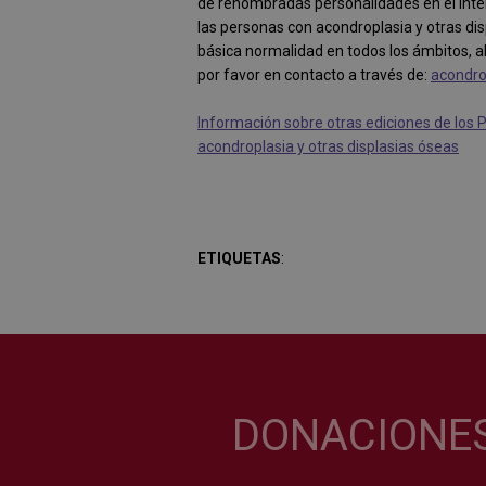
de renombradas personalidades en el inte
las personas con acondroplasia y otras di
básica normalidad en todos los ámbitos, 
por favor en contacto a través de:
acondro
Información sobre otras ediciones de los 
acondroplasia y otras displasias óseas
ETIQUETAS
:
DONACIONE