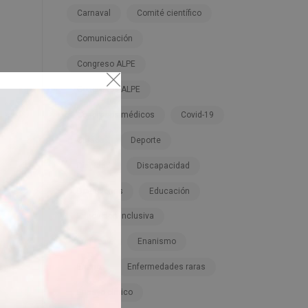
Carnaval
Comité científico
Comunicación
Congreso ALPE
Congresos ALPE
Congresos médicos
Covid-19
Cursos
Deporte
Dignidad
Discapacidad
Donaciones
Educación
Educación inclusiva
Empresa
Enanismo
Enano
Enfermedades raras
Ensayo clínico