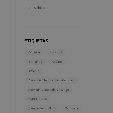
Webinar
ETIQUETAS
0-3 años
3-6 años
6-12 años
Adultos
Artículo
Ascendis Pharma TransCon CNP
BioMarin-Vosoritide-Voxzogo
BMN 111-206
Campamento ALPE
Campaña