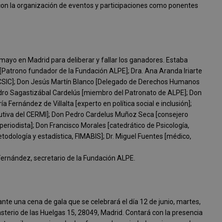
a con la organización de eventos y participaciones como ponentes
 mayo en Madrid para deliberar y fallar los ganadores. Estaba
 [Patrono fundador de la Fundación ALPE]; Dra. Ana Aranda Iriarte
el CSIC]; Don Jesús Martín Blanco [Delegado de Derechos Humanos
edro Sagastizábal Cardelús [miembro del Patronato de ALPE]; Don
a Fernández de Villalta [experto en política social e inclusión];
ejecutiva del CERMI]; Don Pedro Cardelus Muñoz Seca [consejero
[periodista]; Don Francisco Morales [catedrático de Psicología,
odología y estadística, FIMABIS]; Dr. Miguel Fuentes [médico,
Fernández, secretario de la Fundación ALPE.
te una cena de gala que se celebrará el día 12 de junio, martes,
sterio de las Huelgas 15, 28049, Madrid. Contará con la presencia