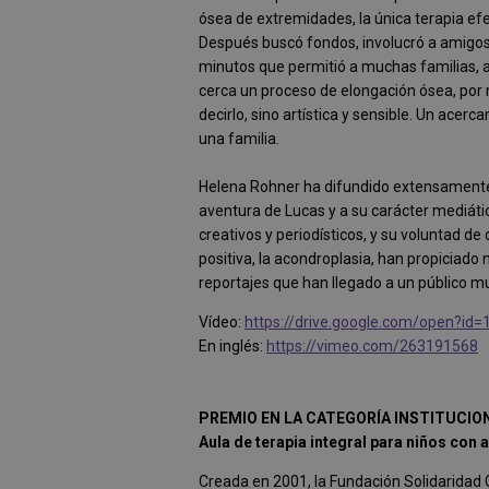
ósea de extremidades, la única terapia ef
Después buscó fondos, involucró a amigos 
minutos que permitió a muchas familias, a 
cerca un proceso de elongación ósea, por 
decirlo, sino artística y sensible. Un acer
una familia.
Helena Rohner ha difundido extensamente 
aventura de Lucas y a su carácter mediát
creativos y periodísticos, y su voluntad de
positiva, la acondroplasia, han propiciad
reportajes que han llegado a un público m
Vídeo:
https://drive.google.com/open
En inglés:
https://vimeo.com/263191568
PREMIO EN LA CATEGORÍA INSTITUCIO
Aula de terapia integral para niños con
Creada en 2001, la Fundación Solidaridad 