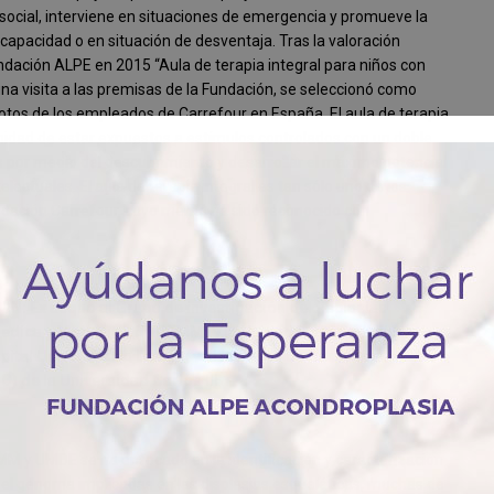
 social, interviene en situaciones de emergencia y promueve la
scapacidad o en situación de desventaja. Tras la valoración
ndación ALPE en 2015 “Aula de terapia integral para niños con
una visita a las premisas de la Fundación, se seleccionó como
votos de los empleados de Carrefour en España. El aula de terapia
unidad de estar expuestos a estímulos controlados con un doble
es por medio del descubrimiento y desarrollar el máximo potencial
electuales. El aula de terapia integral es tan sólo uno de los
ndación Carrefour, cuyo mérito ha sido reconocido con
IÓN:
Ex aequo al Grupo de investigación de displasias
Médica y Molecular (INGEMM) y la Unidad Multidisciplinar de
tal Universitario La Paz; y al Instituto de Derechos
 de la Universidad Carlos III
EMM y UMDE se ha enfocado en la identificación y caracterización
el genoma implicadas en las displasias esqueléticas, muchas de