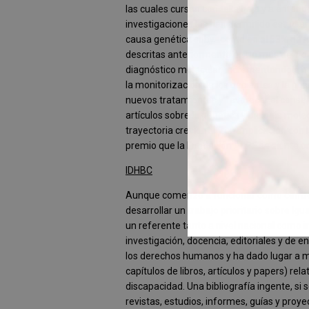
las cuales cursan con talla baja y a ente
investigaciones les han permitido estudiar 
causa genética subyacente en el 53% de lo
descritas anteriormente en no más de 1 o 
diagnóstico molecular, incrementándola ha
la monitorización de los pacientes y la po
nuevos tratamientos y favorecer el consejo
artículos sobre la genética y biología mole
trayectoria creciente y su implicación con
premio que la Fundación ALPE se siente or
IDHBC
Aunque comenzó a funcionar como centro 
desarrollar un trabajo prioritario sobre Ig
un referente tanto a nivel nacional como in
investigación, docencia, editoriales y de 
los derechos humanos y ha dado lugar a má
capítulos de libros, artículos y papers) re
discapacidad. Una bibliografía ingente, si 
revistas, estudios, informes, guías y pro