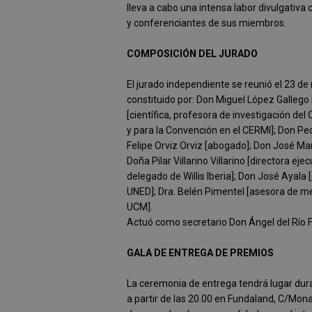
lleva a cabo una intensa labor divulgativ
y conferenciantes de sus miembros.
COMPOSICIÓN DEL JURADO
El jurado independiente se reunió el 23 de
constituido por: Don Miguel López Gallego
[científica, profesora de investigación d
y para la Convención en el CERMI]; Don P
Felipe Orviz Orviz [abogado]; Don José Marí
Doña Pilar Villarino Villarino [directora 
delegado de Willis Iberia]; Don José Ayala 
UNED]; Dra. Belén Pimentel [asesora de met
UCM].
Actuó como secretario Don Ángel del Río 
GALA DE ENTREGA DE PREMIOS
La ceremonia de entrega tendrá lugar duran
a partir de las 20.00 en Fundaland, C/Mona