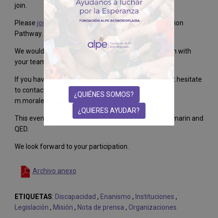
join.
Please
join us
at the presentation of the Ideal Condition
Pathway.
We would appreciate if you could share this invitation with
your team and all those interested in the topic.
If you have any questions regarding the event do not hesitate
to contact us at: m.heras@rpp-group.com and
¿QUIÉNES SOMOS?
m.morales@rpp-group.com.
¿QUIERES AYUDAR?
This event counts on the institutional support of Biomarin and
QED.
We look forward to your participation.
Archivo anexo
ETIQUETAS
:
Discapacidad
,
Enanismo
,
Instituciones
,
Legislación
,
Misión
,
Nota de prensa
,
Organizaciones