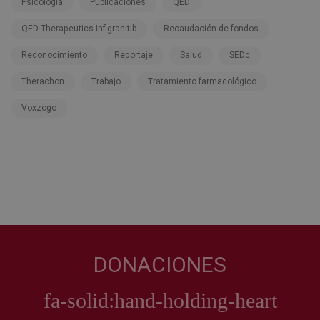
Psicología
Publicaciones
QED
QED Therapeutics-Infigranitib
Recaudación de fondos
Reconocimiento
Reportaje
Salud
SEDc
Therachon
Trabajo
Tratamiento farmacológico
Voxzogo
DONACIONES