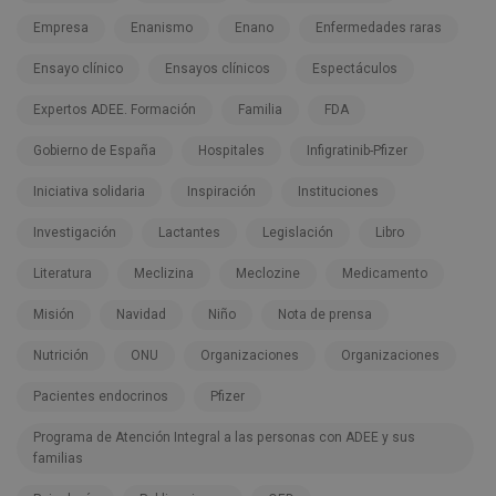
Empresa
Enanismo
Enano
Enfermedades raras
Ensayo clínico
Ensayos clínicos
Espectáculos
Expertos ADEE. Formación
Familia
FDA
Gobierno de España
Hospitales
Infigratinib-Pfizer
Iniciativa solidaria
Inspiración
Instituciones
Investigación
Lactantes
Legislación
Libro
Literatura
Meclizina
Meclozine
Medicamento
Misión
Navidad
Niño
Nota de prensa
Nutrición
ONU
Organizaciones
Organizaciones
Pacientes endocrinos
Pfizer
Programa de Atención Integral a las personas con ADEE y sus
familias