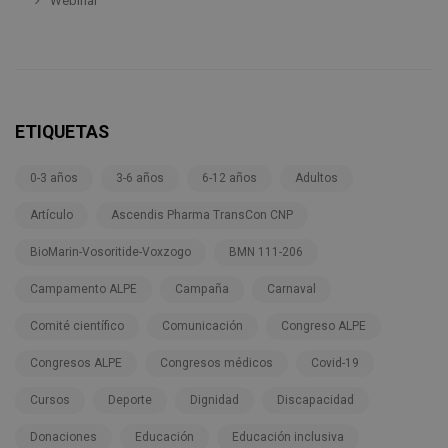
Webinar
ETIQUETAS
0-3 años
3-6 años
6-12 años
Adultos
Artículo
Ascendis Pharma TransCon CNP
BioMarin-Vosoritide-Voxzogo
BMN 111-206
Campamento ALPE
Campaña
Carnaval
Comité científico
Comunicación
Congreso ALPE
Congresos ALPE
Congresos médicos
Covid-19
Cursos
Deporte
Dignidad
Discapacidad
Donaciones
Educación
Educación inclusiva