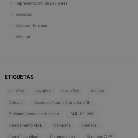
Representación de pacientes
Sociedad
Videoconferencia
Webinar
ETIQUETAS
0-3 años
3-6 años
6-12 años
Adultos
Artículo
Ascendis Pharma TransCon CNP
BioMarin-Vosoritide-Voxzogo
BMN 111-206
Campamento ALPE
Campaña
Carnaval
Comité científico
Comunicación
Congreso ALPE