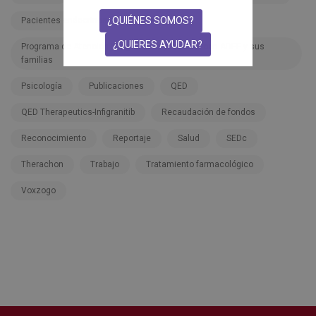
¿QUIÉNES SOMOS?
Pacientes endocrinos
Pfizer
¿QUIERES AYUDAR?
Programa de Atención Integral a las personas con ADEE y sus
familias
Psicología
Publicaciones
QED
QED Therapeutics-Infigranitib
Recaudación de fondos
Reconocimiento
Reportaje
Salud
SEDc
Therachon
Trabajo
Tratamiento farmacológico
Voxzogo