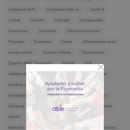
Congresos ALPE
Congresos médicos
Covid-19
Cursos
Deporte
Dignidad
Discapacidad
Donaciones
Educación
Educación inclusiva
Empresa
Enanismo
Enano
Enfermedades raras
Ensayo clínico
Ensayos clínicos
Espectáculos
Expertos ADEE. Formación
Familia
FDA
Gobierno de España
Hospitales
Infigratinib-Pfizer
Iniciativa solidaria
Inspiración
Instituciones
Investigación
Lactantes
Legislación
Libro
Literatura
Meclizina
Meclozine
Medicamento
Misión
Navidad
Niño
Nota de prensa
Nutrición
ONU
Organizaciones
Organizaciones