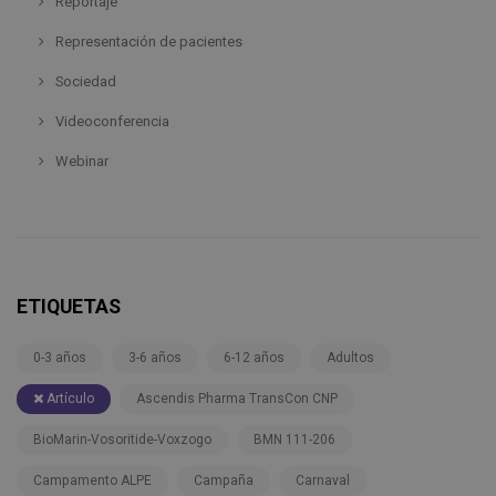
Reportaje
Representación de pacientes
Sociedad
Videoconferencia
Webinar
ETIQUETAS
0-3 años
3-6 años
6-12 años
Adultos
Artículo
Ascendis Pharma TransCon CNP
BioMarin-Vosoritide-Voxzogo
BMN 111-206
Campamento ALPE
Campaña
Carnaval