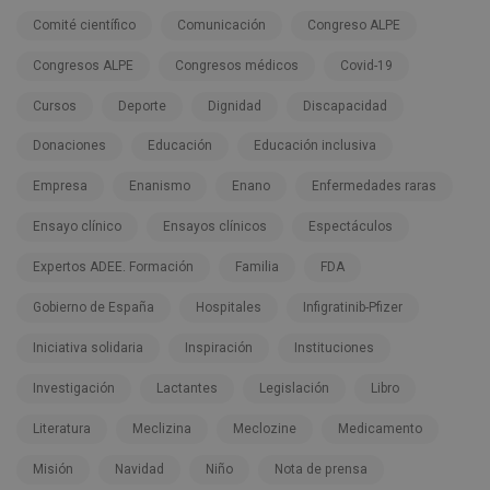
Comité científico
Comunicación
Congreso ALPE
Congresos ALPE
Congresos médicos
Covid-19
Cursos
Deporte
Dignidad
Discapacidad
Donaciones
Educación
Educación inclusiva
Empresa
Enanismo
Enano
Enfermedades raras
Ensayo clínico
Ensayos clínicos
Espectáculos
Expertos ADEE. Formación
Familia
FDA
Gobierno de España
Hospitales
Infigratinib-Pfizer
Iniciativa solidaria
Inspiración
Instituciones
Investigación
Lactantes
Legislación
Libro
Literatura
Meclizina
Meclozine
Medicamento
Misión
Navidad
Niño
Nota de prensa