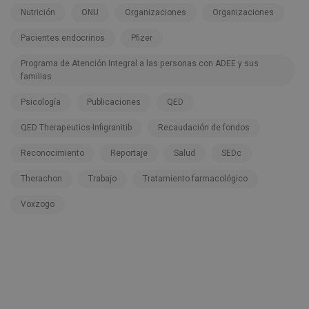
Nutrición
ONU
Organizaciones
Organizaciones
Pacientes endocrinos
Pfizer
Programa de Atención Integral a las personas con ADEE y sus
familias
Psicología
Publicaciones
QED
QED Therapeutics-Infigranitib
Recaudación de fondos
Reconocimiento
Reportaje
Salud
SEDc
Therachon
Trabajo
Tratamiento farmacológico
Voxzogo