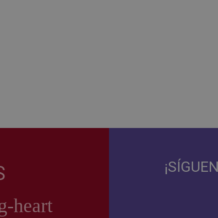
¡SÍGUE
S