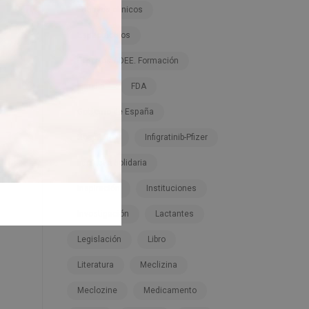
Ensayos clínicos
Espectáculos
Expertos ADEE. Formación
Familia
FDA
Gobierno de España
Hospitales
Infigratinib-Pfizer
Iniciativa solidaria
Inspiración
Instituciones
Investigación
Lactantes
Legislación
Libro
Literatura
Meclizina
Meclozine
Medicamento