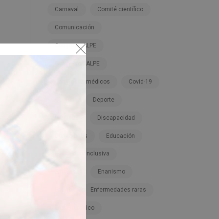
Carnaval
Comité científico
Comunicación
Congreso ALPE
Congresos ALPE
Congresos médicos
Covid-19
Cursos
Deporte
Dignidad
Discapacidad
Donaciones
Educación
Educación inclusiva
Empresa
Enanismo
Enano
Enfermedades raras
Ensayo clínico