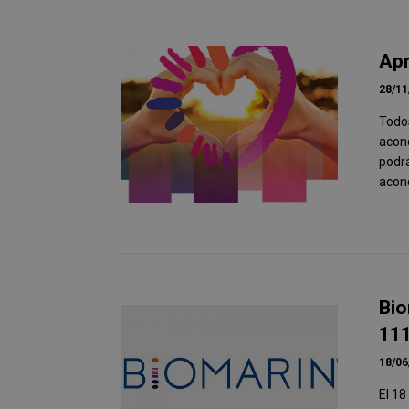
Apr
28/11
Todos
acond
podr
acond
Bio
111
18/06
El 18