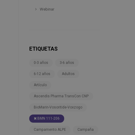
Webinar
ETIQUETAS
0-3 años
3-6 años
6-12 años
Adultos
Artículo
Ascendis Pharma TransCon CNP
BioMarin-Vosoritide-Voxzogo
BMN 111-206
Campamento ALPE
Campaña