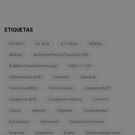
ETIQUETAS
0-3 años
3-6 años
6-12 años
Adultos
Artículo
Ascendis Pharma TransCon CNP
BioMarin-Vosoritide-Voxzogo
BMN 111-206
Campamento ALPE
Campaña
Carnaval
Comité científico
Comunicación
Congreso ALPE
Congresos ALPE
Congresos médicos
Covid-19
Cursos
Deporte
Dignidad
Discapacidad
Donaciones
Educación
Educación inclusiva
Empresa
Enanismo
Enano
Enfermedades raras