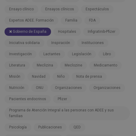
Ensayo clínico
Ensayos clínicos
Espectáculos
Expertos ADEE. Formación
Familia
FDA
Gobierno de España
Hospitales
Infigratinib-Pfizer
Iniciativa solidaria
Inspiración
Instituciones
Investigación
Lactantes
Legislación
Libro
Literatura
Meclizina
Meclozine
Medicamento
Misión
Navidad
Niño
Nota de prensa
Nutrición
ONU
Organizaciones
Organizaciones
Pacientes endocrinos
Pfizer
Programa de Atención Integral a las personas con ADEE y sus
familias
Psicología
Publicaciones
QED