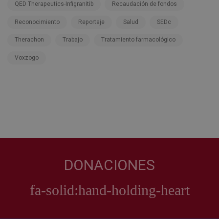
QED Therapeutics-Infigranitib
Recaudación de fondos
Reconocimiento
Reportaje
Salud
SEDc
Therachon
Trabajo
Tratamiento farmacológico
Voxzogo
DONACIONES