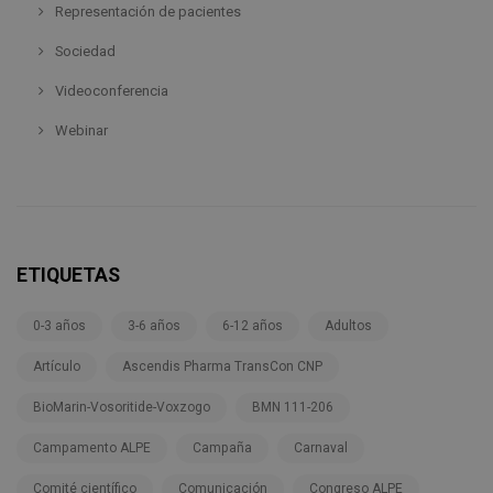
Representación de pacientes
Sociedad
Videoconferencia
Webinar
ETIQUETAS
0-3 años
3-6 años
6-12 años
Adultos
Artículo
Ascendis Pharma TransCon CNP
BioMarin-Vosoritide-Voxzogo
BMN 111-206
Campamento ALPE
Campaña
Carnaval
Comité científico
Comunicación
Congreso ALPE