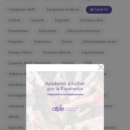
Congresos ALPE
Congresos médicos
Covid-19
Cursos
Deporte
Dignidad
Discapacidad
Donaciones
Educación
Educación inclusiva
Empresa
Enanismo
Enano
Enfermedades raras
Ensayo clínico
Ensayos clínicos
Espectáculos
Expertos ADEE. Formación
Familia
FDA
Gobierno de España
Hospitales
Infigratinib-Pfizer
Iniciativa solidaria
Inspiración
Instituciones
Investigación
Lactantes
Legislación
Libro
Literatura
Meclizina
Meclozine
Medicamento
Misión
Navidad
Niño
Nota de prensa
Nutrición
ONU
Organizaciones
Organizaciones