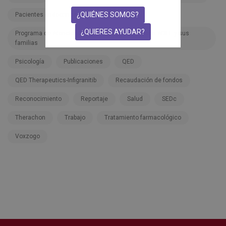
¿QUIÉNES SOMOS?
Pacientes endocrinos
Pfizer
¿QUIERES AYUDAR?
Programa de Atención Integral a las personas con ADEE y sus
familias
Psicología
Publicaciones
QED
QED Therapeutics-Infigranitib
Recaudación de fondos
Reconocimiento
Reportaje
Salud
SEDc
Therachon
Trabajo
Tratamiento farmacológico
Voxzogo