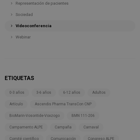
Representación de pacientes
Sociedad
Videoconferencia
Webinar
ETIQUETAS
0-3 años
3-6 años
6-12 años
Adultos
Artículo
Ascendis Pharma TransCon CNP
BioMarin-Vosoritide-Voxzogo
BMN 111-206
Campamento ALPE
Campaña
Carnaval
Comité científico
Comunicación
Congreso ALPE