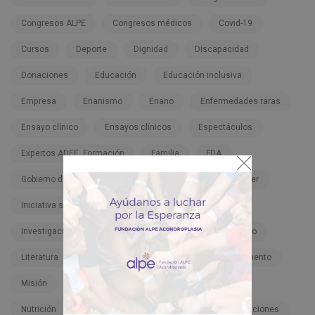
Congresos ALPE
Congresos médicos
Covid-19
Cursos
Deporte
Dignidad
Discapacidad
Donaciones
Educación
Educación inclusiva
Empresa
Enanismo
Enano
Enfermedades raras
Ensayo clínico
Ensayos clínicos
Espectáculos
Expertos ADEE. Formación
Familia
FDA
Gobierno de España
Hospitales
Infigratinib-Pfizer
Iniciativa solidaria
Inspiración
Instituciones
Investigación
Lactantes
Legislación
Libro
Literatura
Meclizina
Meclozine
Medicamento
Misión
Navidad
Niño
Nota de prensa
Nutrición
ONU
Organizaciones
Organizaciones