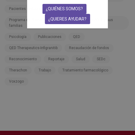
¿QUIÉNES SOMOS?
Pacientes endocrinos
Pfizer
¿QUIERES AYUDAR?
Programa de Atención Integral a las personas con ADEE y sus
familias
Psicología
Publicaciones
QED
QED Therapeutics-Infigranitib
Recaudación de fondos
Reconocimiento
Reportaje
Salud
SEDc
Therachon
Trabajo
Tratamiento farmacológico
Voxzogo